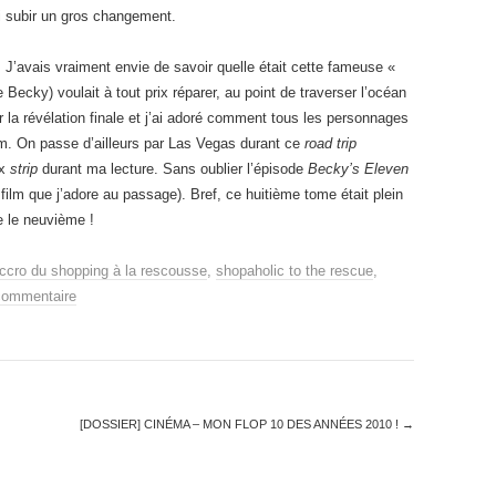
i subir un gros changement.
e. J’avais vraiment envie de savoir quelle était cette fameuse «
Becky) voulait à tout prix réparer, au point de traverser l’océan
r la révélation finale et j’ai adoré comment tous les personnages
am. On passe d’ailleurs par Las Vegas durant ce
road trip
ux
strip
durant ma lecture. Sans oublier l’épisode
Becky’s
Eleven
 film que j’adore au passage). Bref, ce huitième tome était plein
e le neuvième !
accro du shopping à la rescousse
,
shopaholic to the rescue
,
commentaire
[DOSSIER] CINÉMA – MON FLOP 10 DES ANNÉES 2010 !
→