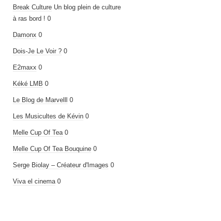
Break Culture
Un blog plein de culture
à ras bord ! 0
Damonx
0
Dois-Je Le Voir ?
0
E2maxx
0
Kéké LMB
0
Le Blog de Marvelll
0
Les Musicultes de Kévin
0
Melle Cup Of Tea
0
Melle Cup Of Tea Bouquine
0
Serge Biolay – Créateur d'Images
0
Viva el cinema
0