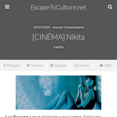
EscapeToCulture.net
23/07/2020 • Aucun Commentaire
[CINÉMA] Nikita
Fab!en
Partager
Tweeter
Épingler
E-mail
SMS