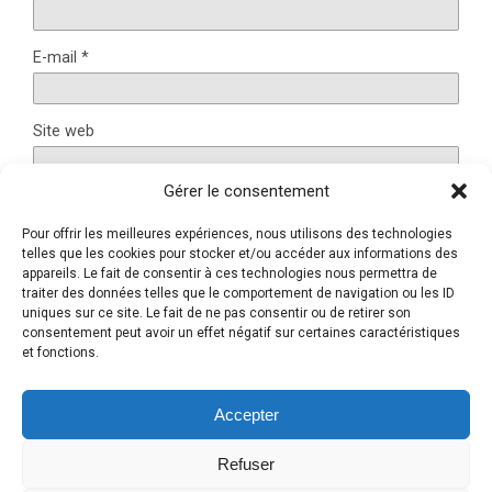
E-mail
*
Site web
Gérer le consentement
Pour offrir les meilleures expériences, nous utilisons des technologies
Ce site utilise Akismet pour réduire les indésirables.
En
telles que les cookies pour stocker et/ou accéder aux informations des
savoir plus sur la façon dont les données de vos
appareils. Le fait de consentir à ces technologies nous permettra de
traiter des données telles que le comportement de navigation ou les ID
commentaires sont traitées
.
uniques sur ce site. Le fait de ne pas consentir ou de retirer son
consentement peut avoir un effet négatif sur certaines caractéristiques
et fonctions.
Retour au début
Accepter
Refuser
Mobile
Bureau