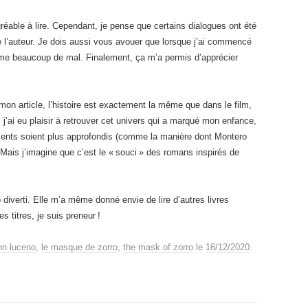
réable à lire. Cependant, je pense que certains dialogues ont été
de l’auteur. Je dois aussi vous avouer que lorsque j’ai commencé
 même beaucoup de mal. Finalement, ça m’a permis d’apprécier
mon article, l’histoire est exactement la même que dans le film,
’ai eu plaisir à retrouver cet univers qui a marqué mon enfance,
ments soient plus approfondis (comme la manière dont Montero
 Mais j’imagine que c’est le « souci » des romans inspirés de
diverti. Elle m’a même donné envie de lire d’autres livres
s titres, je suis preneur !
hn luceno
,
le masque de zorro
,
the mask of zorro
le
16/12/2020
.