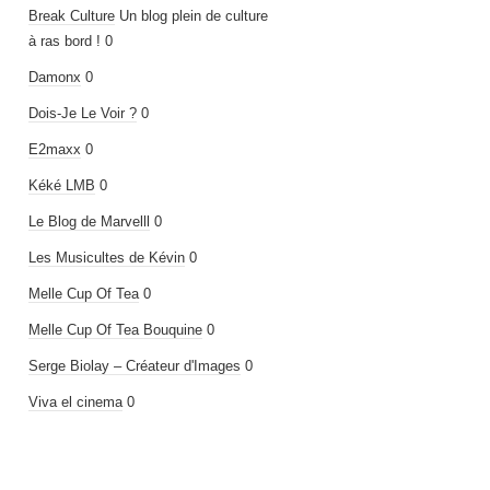
Break Culture
Un blog plein de culture
à ras bord ! 0
Damonx
0
Dois-Je Le Voir ?
0
E2maxx
0
Kéké LMB
0
Le Blog de Marvelll
0
Les Musicultes de Kévin
0
Melle Cup Of Tea
0
Melle Cup Of Tea Bouquine
0
Serge Biolay – Créateur d'Images
0
Viva el cinema
0