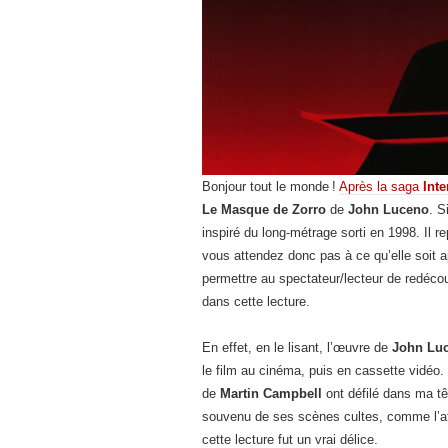
Bonjour tout le monde !
Après la saga
Int
Le Masque de Zorro
de
John Luceno
. S
inspiré du long-métrage sorti en 1998. Il re
vous attendez donc pas à ce qu’elle soit ap
permettre au spectateur/lecteur de redécou
dans cette lecture.
En effet, en le lisant, l’œuvre de
John Lu
le film au cinéma, puis en cassette vidéo. 
de
Martin Campbell
ont défilé dans ma tê
souvenu de ses scènes cultes, comme l’aff
cette lecture fut un vrai délice.