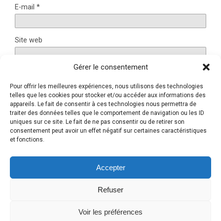
E-mail
*
Site web
Gérer le consentement
Pour offrir les meilleures expériences, nous utilisons des technologies
Ce site utilise Akismet pour réduire les indésirables.
En
telles que les cookies pour stocker et/ou accéder aux informations des
savoir plus sur la façon dont les données de vos
appareils. Le fait de consentir à ces technologies nous permettra de
traiter des données telles que le comportement de navigation ou les ID
commentaires sont traitées
.
uniques sur ce site. Le fait de ne pas consentir ou de retirer son
consentement peut avoir un effet négatif sur certaines caractéristiques
et fonctions.
Retour au début
Accepter
Refuser
Mobile
Bureau
Voir les préférences