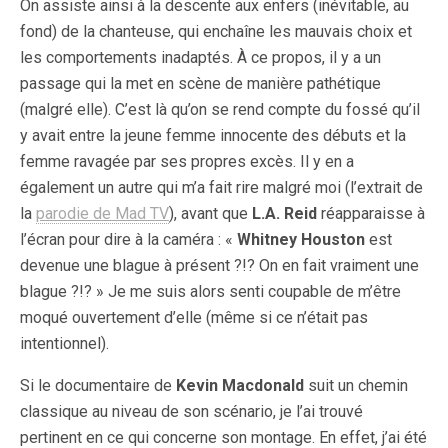
On assiste ainsi à la descente aux enfers (inévitable, au
fond) de la chanteuse, qui enchaîne les mauvais choix et
les comportements inadaptés. À ce propos, il y a un
passage qui la met en scène de manière pathétique
(malgré elle). C’est là qu’on se rend compte du fossé qu’il
y avait entre la jeune femme innocente des débuts et la
femme ravagée par ses propres excès. Il y en a
également un autre qui m’a fait rire malgré moi (l’extrait de
la
parodie de Mad TV
), avant que
L.A. Reid
réapparaisse à
l’écran pour dire à la caméra : «
Whitney Houston
est
devenue une blague à présent ?!? On en fait vraiment une
blague ?!? » Je me suis alors senti coupable de m’être
moqué ouvertement d’elle (même si ce n’était pas
intentionnel).
Si le documentaire de
Kevin Macdonald
suit un chemin
classique au niveau de son scénario, je l’ai trouvé
pertinent en ce qui concerne son montage. En effet, j’ai été