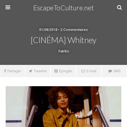
EscapeToCulture.net
01/08/2018 • 2 Commentaires
[CINÉMA] Whitney
Fab!en
Partager
Tweeter
Épingler
E-mail
SMS