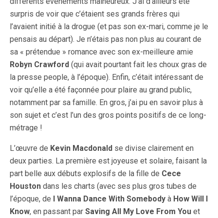
différents évènements malheureux. J’ai d’ailleurs été
surpris de voir que c’étaient ses grands frères qui
l’avaient initié à la drogue (et pas son ex-mari, comme je le
pensais au départ). Je n’étais pas non plus au courant de
sa « prétendue » romance avec son ex-meilleure amie
Robyn Crawford
(qui avait pourtant fait les choux gras de
la presse people, à l’époque). Enfin, c’était intéressant de
voir qu’elle a été façonnée pour plaire au grand public,
notamment par sa famille. En gros, j’ai pu en savoir plus à
son sujet et c’est l’un des gros points positifs de ce long-
métrage !
L’œuvre de
Kevin Macdonald
se divise clairement en
deux parties. La première est joyeuse et solaire, faisant la
part belle aux débuts explosifs de la fille de
Cece
Houston
dans les charts (avec ses plus gros tubes de
l’époque, de
I Wanna Dance With Somebody
à
How Will I
Know
, en passant par
Saving All My Love From You
et