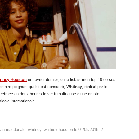
itney Houston
en février dernier, où je listais mon top 10 de ses
entaire poignant qui lui est consacré,
Whitney
, réalisé par le
i retrace en deux heures la vie tumultueuse d’une artiste
cale internationale.
vin macdonald
,
whitney
,
whitney houston
le
01/08/2018
.
2