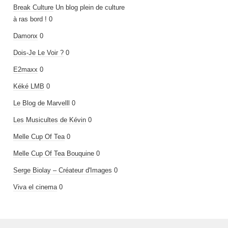
Break Culture
Un blog plein de culture
à ras bord ! 0
Damonx
0
Dois-Je Le Voir ?
0
E2maxx
0
Kéké LMB
0
Le Blog de Marvelll
0
Les Musicultes de Kévin
0
Melle Cup Of Tea
0
Melle Cup Of Tea Bouquine
0
Serge Biolay – Créateur d'Images
0
Viva el cinema
0