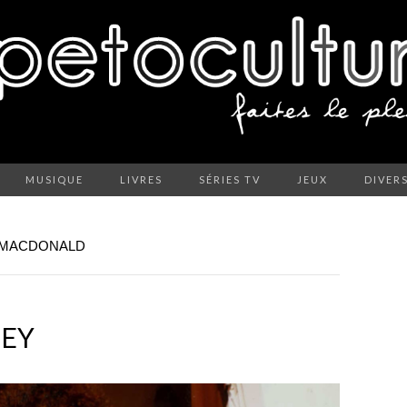
MUSIQUE
LIVRES
SÉRIES TV
JEUX
DIVER
N MACDONALD
NEY