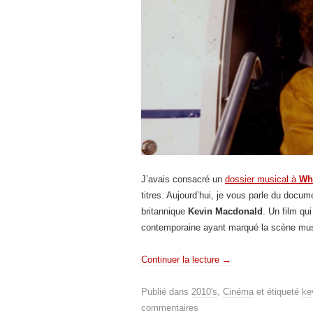
J’avais consacré un
dossier musical à
Wh
titres. Aujourd’hui, je vous parle du docum
britannique
Kevin Macdonald
. Un film qu
contemporaine ayant marqué la scène musi
Continuer la lecture
→
Publié dans
2010's
,
Cinéma
et étiqueté
ke
commentaires