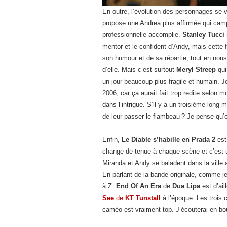
En outre, l’évolution des personnages se v
propose une Andrea plus affirmée qui campe
professionnelle accomplie.
Stanley Tucci
mentor et le confident d’Andy, mais cette fo
son humour et de sa répartie, tout en nous
d’elle. Mais c’est surtout
Meryl Streep
qui
un jour beaucoup plus fragile et humain. J
2006, car ça aurait fait trop redite selon 
dans l’intrigue. S’il y a un troisième long
de leur passer le flambeau ? Je pense qu’on
Enfin,
Le Diable s’habille en Prada 2
est
change de tenue à chaque scène et c’est un 
Miranda et Andy se baladent dans la ville 
En parlant de la bande originale, comme je 
à Z.
End Of An Era
de
Dua Lipa
est d’ail
See
de
KT Tunstall
à l’époque. Les trois
caméo est vraiment top. J’écouterai en bou