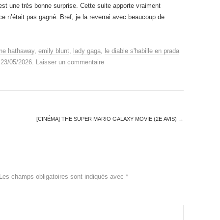
st une très bonne surprise. Cette suite apporte vraiment
e n’était pas gagné. Bref, je la reverrai avec beaucoup de
ne hathaway
,
emily blunt
,
lady gaga
,
le diable s'habille en prada
e
23/05/2026
.
Laisser un commentaire
[CINÉMA] THE SUPER MARIO GALAXY MOVIE (2E AVIS)
→
Les champs obligatoires sont indiqués avec
*