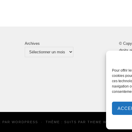
Archives
© Copy
droits 
Pour offrir 
cookies pour
ces technolo
navigation ou
consentement
ACCE
É PAR
WORDPRESS
·
THÈME : SUITS PAR
THEME WEAVER
| TR