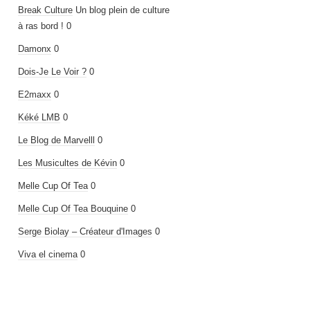
Break Culture
Un blog plein de culture
à ras bord ! 0
Damonx
0
Dois-Je Le Voir ?
0
E2maxx
0
Kéké LMB
0
Le Blog de Marvelll
0
Les Musicultes de Kévin
0
Melle Cup Of Tea
0
Melle Cup Of Tea Bouquine
0
Serge Biolay – Créateur d'Images
0
Viva el cinema
0