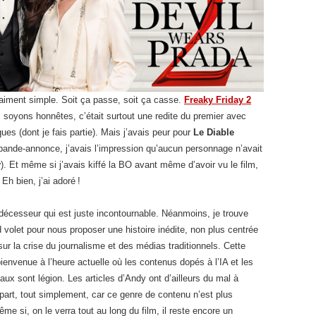
vraiment simple. Soit ça passe, soit ça casse.
Freaky Friday 2
 soyons honnêtes, c’était surtout une redite du premier avec
es (dont je fais partie). Mais j’avais peur pour
Le Diable
 bande-annonce, j’avais l’impression qu’aucun personnage n’avait
y
). Et même si j’avais kiffé la BO avant même d’avoir vu le film,
 Eh bien, j’ai adoré !
édécesseur qui est juste incontournable. Néanmoins, je trouve
 volet pour nous proposer une histoire inédite, non plus centrée
r la crise du journalisme et des médias traditionnels. Cette
ienvenue à l’heure actuelle où les contenus dopés à l’IA et les
aux sont légion. Les articles d’Andy ont d’ailleurs du mal à
art, tout simplement, car ce genre de contenu n’est plus
e si, on le verra tout au long du film, il reste encore un