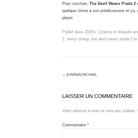
Pour conclure,
The Devil Wears Prada 2
e
quelque chose à son prédécesseur et ça, c
plaisir.
Publié dans
2020's
,
Cinéma
et étiqueté
an
2
,
meryl streep
,
the devil wears prada 2
l
←
[CINÉMA] MICHAEL
LAISSER UN COMMENTAIRE
Votre adresse e-mail ne sera pas publiée.
Commentaire
*