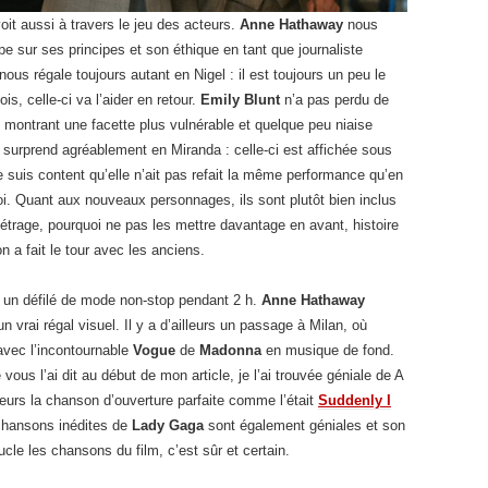
oit aussi à travers le jeu des acteurs.
Anne Hathaway
nous
 sur ses principes et son éthique en tant que journaliste
nous régale toujours autant en Nigel : il est toujours un peu le
is, celle-ci va l’aider en retour.
Emily Blunt
n’a pas perdu de
 montrant une facette plus vulnérable et quelque peu niaise
 surprend agréablement en Miranda : celle-ci est affichée sous
e suis content qu’elle n’ait pas refait la même performance qu’en
moi. Quant aux nouveaux personnages, ils sont plutôt bien inclus
-métrage, pourquoi ne pas les mettre davantage en avant, histoire
 a fait le tour avec les anciens.
 un défilé de mode non-stop pendant 2 h.
Anne Hathaway
vrai régal visuel. Il y a d’ailleurs un passage à Milan, où
avec l’incontournable
Vogue
de
Madonna
en musique de fond.
vous l’ai dit au début de mon article, je l’ai trouvée géniale de A
leurs la chanson d’ouverture parfaite comme l’était
Suddenly I
 chansons inédites de
Lady Gaga
sont également géniales et son
cle les chansons du film, c’est sûr et certain.