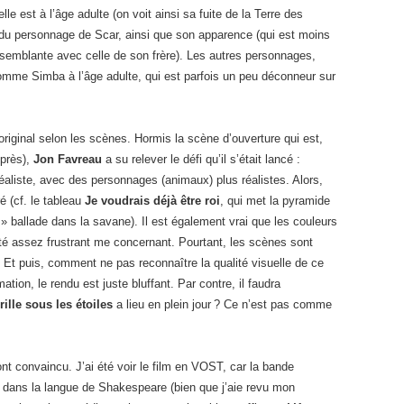
e est à l’âge adulte (on voit ainsi sa fuite de la Terre des
e du personnage de Scar, ainsi que son apparence (qui est moins
ssemblante avec celle de son frère). Les autres personnages,
omme Simba à l’âge adulte, qui est parfois un peu déconneur sur
riginal selon les scènes. Hormis la scène d’ouverture qui est,
 près),
Jon Favreau
a su relever le défi qu’il s’était lancé :
réaliste, avec des personnages (animaux) plus réalistes. Alors,
é (cf. le tableau
Je voudrais déjà être roi
, qui met la pyramide
 ballade dans la savane). Il est également vrai que les couleurs
été assez frustrant me concernant. Pourtant, les scènes sont
it. Et puis, comment ne pas reconnaître la qualité visuelle de ce
ation, le rendu est juste bluffant. Par contre, il faudra
ille sous les étoiles
a lieu en plein jour ? Ce n’est pas comme
nt convaincu. J’ai été voir le film en VOST, car la bande
 dans la langue de Shakespeare (bien que j’aie revu mon