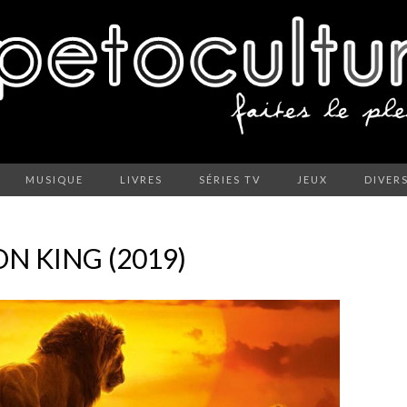
MUSIQUE
LIVRES
SÉRIES TV
JEUX
DIVER
ON KING (2019)