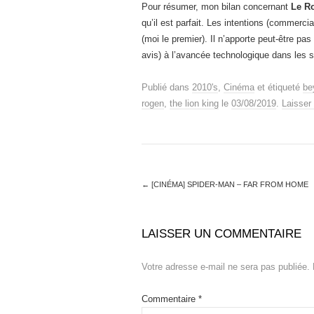
Pour résumer, mon bilan concernant
Le Ro
qu’il est parfait. Les intentions (commerci
(moi le premier). Il n’apporte peut-être pa
avis) à l’avancée technologique dans les 
Publié dans
2010's
,
Cinéma
et étiqueté
be
rogen
,
the lion king
le
03/08/2019
.
Laisser
←
[CINÉMA] SPIDER-MAN – FAR FROM HOME
LAISSER UN COMMENTAIRE
Votre adresse e-mail ne sera pas publiée.
Commentaire
*