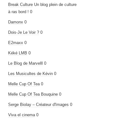
Break Culture
Un blog plein de culture
à ras bord ! 0
Damonx
0
Dois-Je Le Voir ?
0
E2maxx
0
Kéké LMB
0
Le Blog de Marvelll
0
Les Musicultes de Kévin
0
Melle Cup Of Tea
0
Melle Cup Of Tea Bouquine
0
Serge Biolay – Créateur d'Images
0
Viva el cinema
0