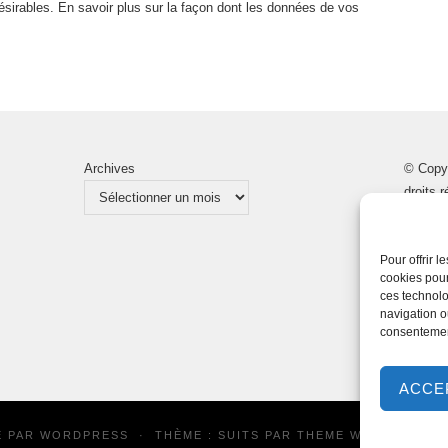
désirables.
En savoir plus sur la façon dont les données de vos
Archives
© Copy
droits 
Pour offrir 
cookies pour
ces technolo
navigation ou
consentement
ACCE
É PAR
WORDPRESS
·
THÈME : SUITS PAR
THEME WEAVER
| TR