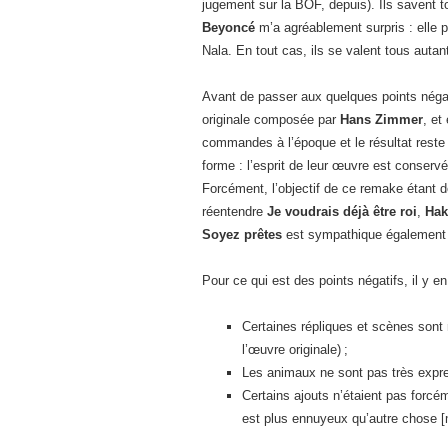
jugement sur la BOF, depuis). Ils savent t
Beyoncé
m’a agréablement surpris : elle p
Nala. En tout cas, ils se valent tous autan
Avant de passer aux quelques points négatif
originale composée par
Hans Zimmer
, et
commandes à l’époque et le résultat reste c
forme : l’esprit de leur œuvre est conservé
Forcément, l’objectif de ce remake étant de
réentendre
Je voudrais déjà être roi
,
Hak
Soyez prêtes
est sympathique également 
Pour ce qui est des points négatifs, il y en 
Certaines répliques et scènes sont m
l’œuvre originale) ;
Les animaux ne sont pas très expre
Certains ajouts n’étaient pas forcé
est plus ennuyeux qu’autre chose [