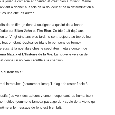
ous jouer la comédie et chanter, et c’est bien suffisant. Même
arvient à donner à la fois de la douceur et de la détermination à
t les uns que les autres.
s de ce film, je tiens à souligner la qualité de la bande
 écrite par
Elton John
et
Tim Rice
. Ce trio était déjà aux
ulte. Vingt-cinq ans plus tard, ils sont toujours au top de leur
, tout en étant réactualisé (dans le bon sens du terme).
 suscité la nostalgie chez le spectateur, j’étais content de
una Matata
et
L’Histoire de la Vie
. La nouvelle version de
et donne un nouveau souffle à la chanson.
a surtout trois :
al introduites (notamment lorsqu’il s’agit de rester fidèle à
ssifs (les voix des acteurs viennent cependant les humaniser) ;
ment utiles (comme le fameux passage du « cycle de la vie », qui
même si le message de fond est bien là]).