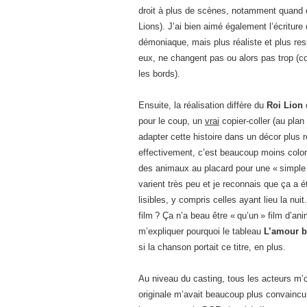
droit à plus de scènes, notamment quand ell
Lions). J’ai bien aimé également l’écritur
démoniaque, mais plus réaliste et plus re
eux, ne changent pas ou alors pas trop (c
les bords).
Ensuite, la réalisation diffère du
Roi Lion
o
pour le coup, un
vrai
copier-coller (au plan
adapter cette histoire dans un décor plus 
effectivement, c’est beaucoup moins color
des animaux au placard pour une « simple »
varient très peu et je reconnais que ça a 
lisibles, y compris celles ayant lieu la nu
film ? Ça n’a beau être « qu’un » film d’anim
m’expliquer pourquoi le tableau
L’amour br
si la chanson portait ce titre, en plus.
Au niveau du casting, tous les acteurs m’o
originale m’avait beaucoup plus convaincu