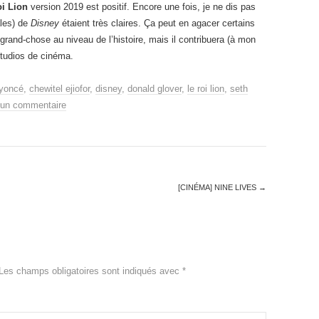
i Lion
version 2019 est positif. Encore une fois, je ne dis pas
ales) de
Disney
étaient très claires. Ça peut en agacer certains
s grand-chose au niveau de l’histoire, mais il contribuera (à mon
studios de cinéma.
yoncé
,
chewitel ejiofor
,
disney
,
donald glover
,
le roi lion
,
seth
 un commentaire
[CINÉMA] NINE LIVES
→
Les champs obligatoires sont indiqués avec
*