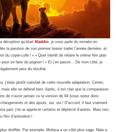
la déception qu’était
Aladdin
, je vous parle du remake en
 dès la parution de son premier
teaser trailer
l’année dernière, et
est du copié-collé ! » « Quel intérêt de refaire le même film plan
re pour se faire du pognon ! » Et j’en passe… De mon côté, je
 également peur du résultat.
, j’étais plutôt satisfait de cette nouvelle adaptation. Certes,
à, mais elle se défend bien. Après, il est clair que la comparaison
ins de n’avoir jamais vu la version de 94 (vous serez donc
 changements et des ajouts, oui, oui ! D’accord, il faut vraiment
 ma part, j’en ai apprécié certains et déprécié d’autres. Mais non,
u film d’animation !
plus étoffée. Par exemple, Mufasa a un côté plus sage. Nala a