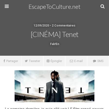
EscapeToCulture.net
12/09/2020 • 2 Commentaires
[CINÉMA] Tenet
Fab!en
Partager
Tweeter
Épingler
E-mail
SMS