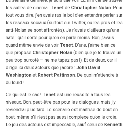
La semaine dernière, je suis allé voir LE film censé sauver
les salles de cinéma :
Tenet
de
Christopher Nolan
. Pour
tout vous dire, j’en avais ras le bol d’en entendre parler sur
les réseaux sociaux (surtout sur Twitter, où les pros et les
anti-Nolan se sont affrontés). Je n’avais d’ailleurs qu’une
hâte : qu’il sorte pour qu’on en parle moins. Bon, j’avais
quand même envie de voir
Tenet
. D’une, j’aime bien ce
que propose
Christopher Nolan
(bien que je le trouve un
peu trop surcoté — ne me tapez pas !). Et de deux, car il
dirige ici deux acteurs que j’adore :
John David
Washington
et
Robert Pattinson
. De quoi m’attendre à
du lourd !
Ce qui est le cas !
Tenet
est une réussite à tous les
niveaux. Bon, peut-être pas pour les dialogues, mais j’y
reviendrai plus tard. Le scénario est maîtrisé de bout en
bout, même s’il n’est pas aussi complexe qu’on le croie.
Le jeu des acteurs est impeccable, sauf celui de
Kenneth