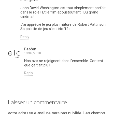
était génial.
John David Washington est tout simplement parfait
dans le rôle ! Et le film époustouflant ! Du grand
cinéma !
J’ai apprécié le jeu plus mâture de Robert Pattinson.
Sa palette de jeu s’est étoffée.
Reply
Fab!en
13/09/2020
Nos avis se rejoignent dans l’ensemble. Content
que ça t’ait plu !
Reply
Laisser un commentaire
Votre adresse e-mail ne sera pas publiée.
Les champs