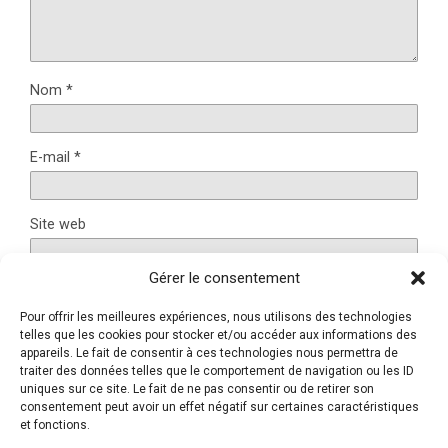
Nom
*
E-mail
*
Site web
Gérer le consentement
Pour offrir les meilleures expériences, nous utilisons des technologies
Ce site utilise Akismet pour réduire les indésirables.
En
telles que les cookies pour stocker et/ou accéder aux informations des
appareils. Le fait de consentir à ces technologies nous permettra de
savoir plus sur la façon dont les données de vos
traiter des données telles que le comportement de navigation ou les ID
commentaires sont traitées
.
uniques sur ce site. Le fait de ne pas consentir ou de retirer son
consentement peut avoir un effet négatif sur certaines caractéristiques
et fonctions.