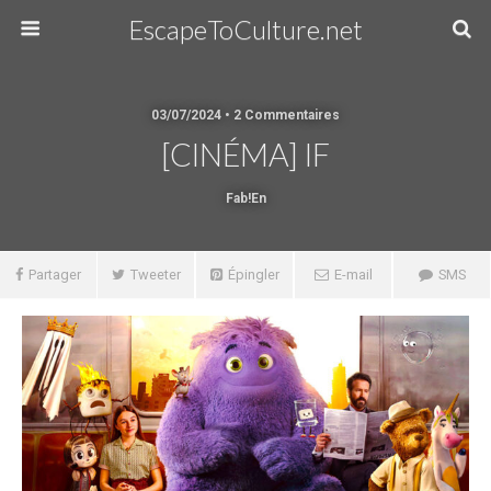
EscapeToCulture.net
03/07/2024 • 2 Commentaires
[CINÉMA] IF
Fab!en
Partager
Tweeter
Épingler
E-mail
SMS