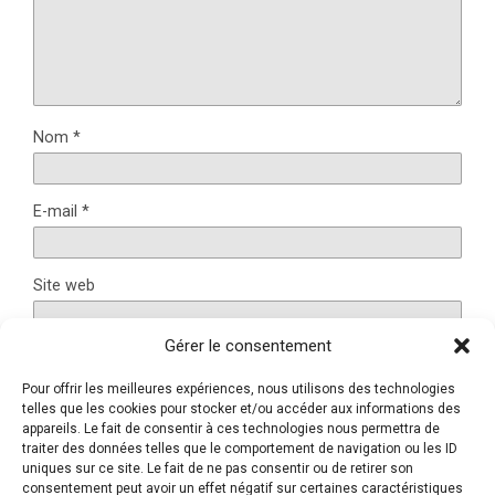
Nom
*
E-mail
*
Site web
Gérer le consentement
Pour offrir les meilleures expériences, nous utilisons des technologies
Ce site utilise Akismet pour réduire les indésirables.
En
telles que les cookies pour stocker et/ou accéder aux informations des
savoir plus sur la façon dont les données de vos
appareils. Le fait de consentir à ces technologies nous permettra de
traiter des données telles que le comportement de navigation ou les ID
commentaires sont traitées
.
uniques sur ce site. Le fait de ne pas consentir ou de retirer son
consentement peut avoir un effet négatif sur certaines caractéristiques