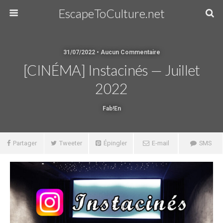
EscapeToCulture.net
31/07/2022 • Aucun Commentaire
[CINÉMA] Instacinés — Juillet
2022
Fab!en
Partager
Tweeter
Épingler
E-mail
SMS