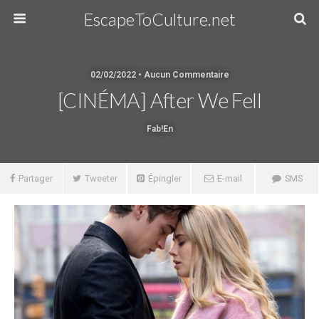
EscapeToCulture.net
02/02/2022 • Aucun Commentaire
[CINÉMA] After We Fell
Fab!en
Partager
Tweeter
Épingler
E-mail
SMS