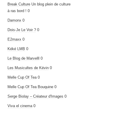
Break Culture
Un blog plein de culture
à ras bord ! 0
Damonx
0
Dois-Je Le Voir ?
0
E2maxx
0
Kéké LMB
0
Le Blog de Marvelll
0
Les Musicultes de Kévin
0
Melle Cup Of Tea
0
Melle Cup Of Tea Bouquine
0
Serge Biolay – Créateur d'Images
0
Viva el cinema
0