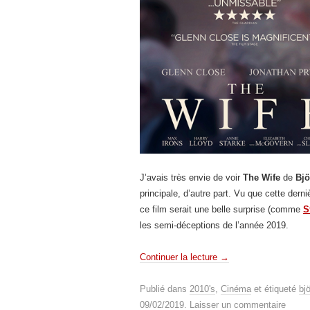
J’avais très envie de voir
The Wife
de
Bj
principale, d’autre part. Vu que cette dern
ce film serait une belle surprise (comme
S
les semi-déceptions de l’année 2019.
Continuer la lecture
→
Publié dans
2010's
,
Cinéma
et étiqueté
bj
09/02/2019
.
Laisser un commentaire