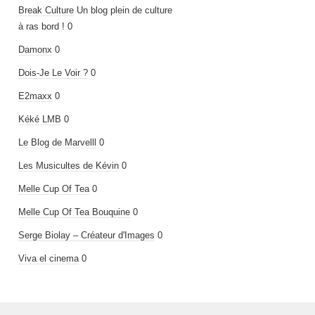
Break Culture
Un blog plein de culture
à ras bord ! 0
Damonx
0
Dois-Je Le Voir ?
0
E2maxx
0
Kéké LMB
0
Le Blog de Marvelll
0
Les Musicultes de Kévin
0
Melle Cup Of Tea
0
Melle Cup Of Tea Bouquine
0
Serge Biolay – Créateur d'Images
0
Viva el cinema
0