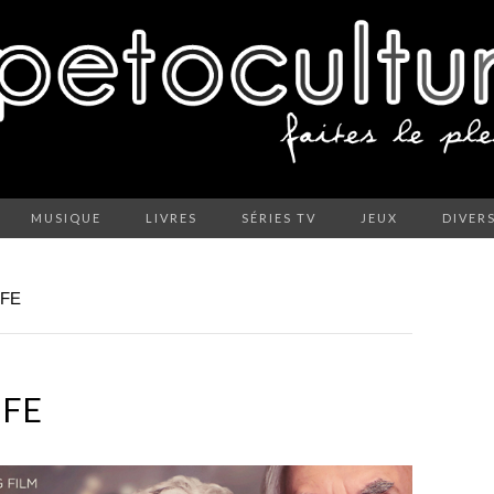
MUSIQUE
LIVRES
SÉRIES TV
JEUX
DIVER
IFE
IFE