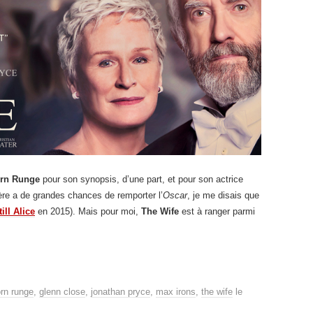
örn Runge
pour son synopsis, d’une part, et pour son actrice
ière a de grandes chances de remporter l’
Oscar
, je me disais que
till Alice
en 2015). Mais pour moi,
The Wife
est à ranger parmi
örn runge
,
glenn close
,
jonathan pryce
,
max irons
,
the wife
le