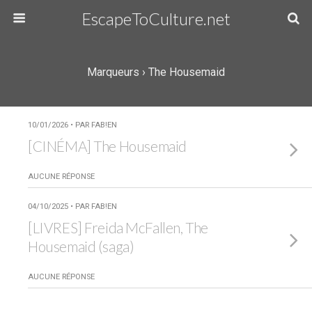
EscapeToCulture.net
Marqueurs › The Housemaid
10/01/2026 • PAR FAB!EN
[CINÉMA] The Housemaid
AUCUNE RÉPONSE
04/10/2025 • PAR FAB!EN
[LIVRES] Freida McFallen, The
Housemaid (saga)
AUCUNE RÉPONSE