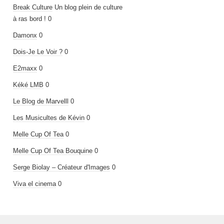
Break Culture
Un blog plein de culture
à ras bord ! 0
Damonx
0
Dois-Je Le Voir ?
0
E2maxx
0
Kéké LMB
0
Le Blog de Marvelll
0
Les Musicultes de Kévin
0
Melle Cup Of Tea
0
Melle Cup Of Tea Bouquine
0
Serge Biolay – Créateur d'Images
0
Viva el cinema
0