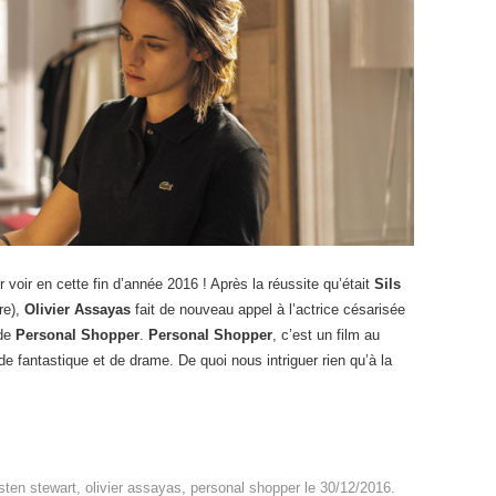
er voir en cette fin d’année 2016 ! Après la réussite qu’était
Sils
re),
Olivier Assayas
fait de nouveau appel à l’actrice césarisée
 de
Personal Shopper
.
Personal Shopper
, c’est un film au
de fantastique et de drame. De quoi nous intriguer rien qu’à la
isten stewart
,
olivier assayas
,
personal shopper
le
30/12/2016
.