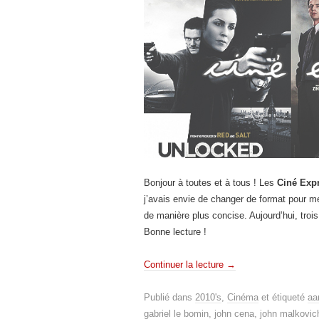
Bonjour à toutes et à tous ! Les
Ciné Exp
j’avais envie de changer de format pour mes
de manière plus concise. Aujourd’hui, trois
Bonne lecture !
Continuer la lecture
→
Publié dans
2010's
,
Cinéma
et étiqueté
aa
gabriel le bomin
,
john cena
,
john malkovic