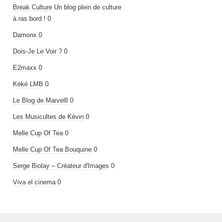
Break Culture
Un blog plein de culture
à ras bord ! 0
Damonx
0
Dois-Je Le Voir ?
0
E2maxx
0
Kéké LMB
0
Le Blog de Marvelll
0
Les Musicultes de Kévin
0
Melle Cup Of Tea
0
Melle Cup Of Tea Bouquine
0
Serge Biolay – Créateur d'Images
0
Viva el cinema
0