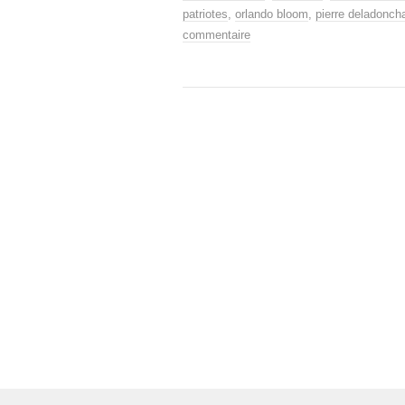
patriotes
,
orlando bloom
,
pierre deladonc
commentaire