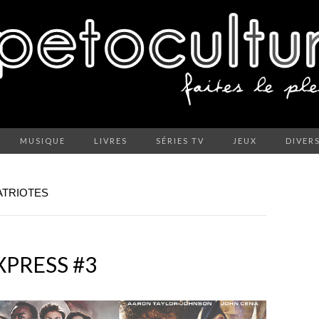
MUSIQUE
LIVRES
SÉRIES TV
JEUX
DIVER
ATRIOTES
XPRESS #3