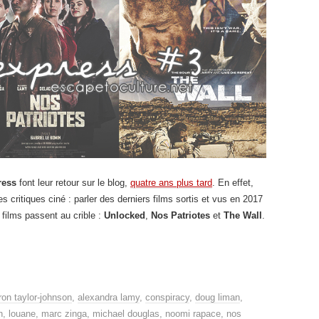
ress
font leur retour sur le blog,
quatre ans plus tard
. En effet,
 critiques ciné : parler des derniers films sortis et vus en 2017
 films passent au crible :
Unlocked
,
Nos Patriotes
et
The Wall
.
ron taylor-johnson
,
alexandra lamy
,
conspiracy
,
doug liman
,
h
,
louane
,
marc zinga
,
michael douglas
,
noomi rapace
,
nos