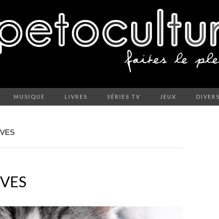
MUSIQUE
LIVRES
SÉRIES TV
JEUX
DIVER
IVES
IVES