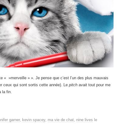
te « »merveille » ». Je pense que c’est l’un des plus mauvais
er ceux qui sont sortis cette année). Le
pitch
avait tout pour me
 la fin.
nnifer garner
,
kevin spacey
,
ma vie de chat
,
nine lives
le