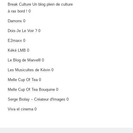
Break Culture
Un blog plein de culture
à ras bord ! 0
Damonx
0
Dois-Je Le Voir ?
0
E2maxx
0
Kéké LMB
0
Le Blog de Marvelll
0
Les Musicultes de Kévin
0
Melle Cup Of Tea
0
Melle Cup Of Tea Bouquine
0
Serge Biolay – Créateur d'Images
0
Viva el cinema
0