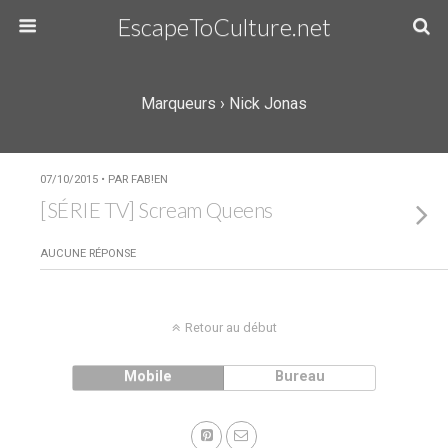
EscapeToCulture.net
Marqueurs › Nick Jonas
07/10/2015 • PAR FAB!EN
[SÉRIE TV] Scream Queens
AUCUNE RÉPONSE
Retour au début
Mobile
Bureau