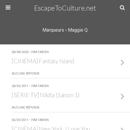
EscapeToCulture.net
Marqueurs › Maggie Q
08/08/2020 • PAR FAB!EN
[CINÉMA] Fantasy Island
AUCUNE RÉPONSE
28/05/2011 • PAR FAB!EN
[SÉRIE TV] Nikita (Saison 1)
AUCUNE RÉPONSE
06/03/2011 • PAR FAB!EN
[CINÉMA] New York, I Love You