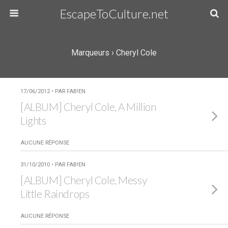
EscapeToCulture.net
Marqueurs › Cheryl Cole
17/06/2012 • PAR FAB!EN
[ALBUM] Cheryl Cole, A Million
Lights
AUCUNE RÉPONSE
31/10/2010 • PAR FAB!EN
[ALBUM] Cheryl Cole, Messy
Little Raindrops
AUCUNE RÉPONSE