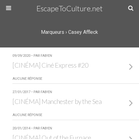
EscapeToCulture.net
Marqueurs › Casey Affleck
09/09/2020 • PAR FAB!EN
[CINÉMA] Ciné Express #20
AUCUNE RÉPONSE
27/01/2017 • PAR FAB!EN
[CINÉMA] Manchester by the Sea
AUCUNE RÉPONSE
20/01/2014 • PAR FAB!EN
[CINÉMA] Out of the Furnace