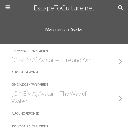
EscapeToCulture.net
Marqueurs › Avatar
07/02/2026 • PAR FAB!EN
[CINÉMA] Avatar — Fire and Ash
AUCUNE RÉPONSE
25/03/2023 • PAR FAB!EN
[CINÉMA] Avatar —The Way of
Water
AUCUNE RÉPONSE
19/12/2009 • PAR FAB!EN