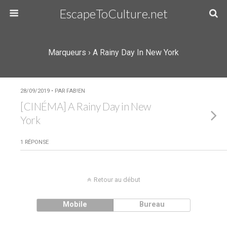
EscapeToCulture.net
Marqueurs › A Rainy Day In New York
28/09/2019 • PAR FAB!EN
[CINÉMA] A Rainy Day in New
York
1 RÉPONSE
Retour au début
Mobile
Bureau