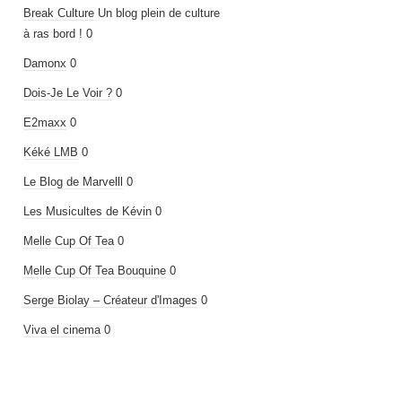
Break Culture
Un blog plein de culture
à ras bord ! 0
Damonx
0
Dois-Je Le Voir ?
0
E2maxx
0
Kéké LMB
0
Le Blog de Marvelll
0
Les Musicultes de Kévin
0
Melle Cup Of Tea
0
Melle Cup Of Tea Bouquine
0
Serge Biolay – Créateur d'Images
0
Viva el cinema
0