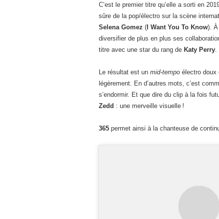
C’est le premier titre qu’elle a sorti en 20
sûre de la pop/électro sur la scène inter
Selena Gomez
(
I Want You To Know
). 
diversifier de plus en plus ses collaborati
titre avec une star du rang de
Katy Perry
.
Le résultat est un
mid-tempo
électro doux 
légèrement. En d’autres mots, c’est comm
s’endormir. Et que dire du clip à la fois f
Zedd
: une merveille visuelle !
365
permet ainsi à la chanteuse de conti