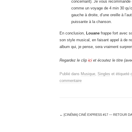
concernant). Je vous recommande d’
comme un voyage de 4 min 30 qu’on
gauche à droite, d’une oreille à l’
puissante à la chanson.
En conclusion,
Louane
frappe fort avec s
son style musical, en faisant appel à de n
album qui, je pense, sera vraiment surpren
Regardez le clip
ici
et écoutez le titre (av
Publié dans
Musique
,
Singles
et étiqueté
commentaire
←
[CINÉMA] CINÉ EXPRESS #17 — RETOUR DA