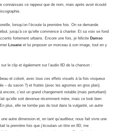
ne connaissais ce rappeur que de nom, mais après avoir écouté
discographie.
oreille, lorsqu’on l’écoute la première fois. On se demande
ébut, jusqu’à ce qu’elle commence à chanter. Et sa voix se fond
cents fortement urbains. Encore une fois, je félicite
Damso
erner
Louane
et lui proposer un morceau à son image, tout en y
 sur le clip et également sur l’audio 8D de la chanson :
s beau et coloré, avec tous ces effets visuels à la fois visqueux
ule – du savon ?) et fruités (avec les agrumes en gros plan).
là encore, c’est un grand changement notable (mais perturbant)
e fait qu’elle soit devenue récemment mère, mais ce look bien
n plus, elle ne tombe pas du tout dans la vulgarité, un autre
une autre dimension et, en tant qu’auditeur, nous fait vivre une
tait la première fois que j’écoutais un titre en 8D, me