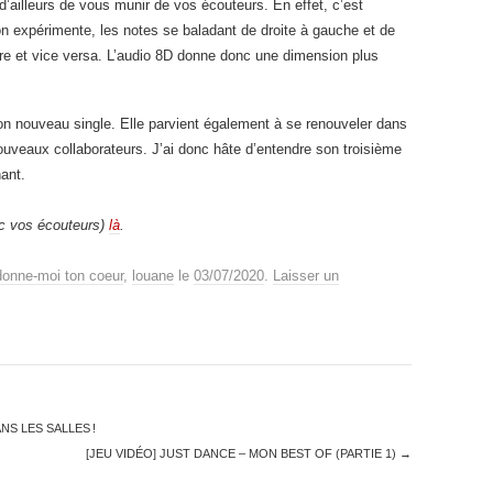
ailleurs de vous munir de vos écouteurs. En effet, c’est
 expérimente, les notes se baladant de droite à gauche et de
autre et vice versa. L’audio 8D donne donc une dimension plus
on nouveau single. Elle parvient également à se renouveler dans
ouveaux collaborateurs. J’ai donc hâte d’entendre son troisième
ant.
ec vos écouteurs)
là
.
donne-moi ton coeur
,
louane
le
03/07/2020
.
Laisser un
NS LES SALLES !
[JEU VIDÉO] JUST DANCE – MON BEST OF (PARTIE 1)
→