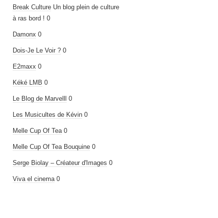
Break Culture
Un blog plein de culture
à ras bord ! 0
Damonx
0
Dois-Je Le Voir ?
0
E2maxx
0
Kéké LMB
0
Le Blog de Marvelll
0
Les Musicultes de Kévin
0
Melle Cup Of Tea
0
Melle Cup Of Tea Bouquine
0
Serge Biolay – Créateur d'Images
0
Viva el cinema
0