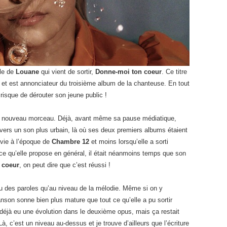
gle de
Louane
qui vient de sortir,
Donne-moi ton coeur
. Ce titre
et est annonciateur du troisième album de la chanteuse. En tout
risque de dérouter son jeune public !
 ce nouveau morceau. Déjà, avant même sa pause médiatique,
vers un son plus urbain, là où ses deux premiers albums étaient
ivie à l’époque de
Chambre 12
et moins lorsqu’elle a sorti
 ce qu’elle propose en général, il était néanmoins temps que son
 coeur
, on peut dire que c’est réussi !
au des paroles qu’au niveau de la mélodie. Même si on y
anson sonne bien plus mature que tout ce qu’elle a pu sortir
t déjà eu une évolution dans le deuxième opus, mais ça restait
à, c’est un niveau au-dessus et je trouve d’ailleurs que l’écriture