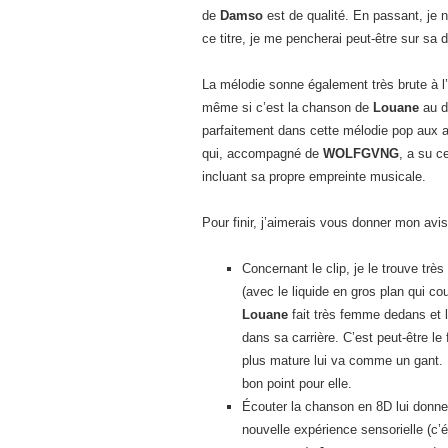
de
Damso
est de qualité. En passant, je 
ce titre, je me pencherai peut-être sur sa 
La mélodie sonne également très brute à l’
même si c’est la chanson de
Louane
au d
parfaitement dans cette mélodie pop aux ac
qui, accompagné de
WOLFGVNG
, a su c
incluant sa propre empreinte musicale.
Pour finir, j’aimerais vous donner mon avis
Concernant le clip, je le trouve trè
(avec le liquide en gros plan qui co
Louane
fait très femme dedans et 
dans sa carrière. C’est peut-être l
plus mature lui va comme un gant. E
bon point pour elle.
Écouter la chanson en 8D lui donne 
nouvelle expérience sensorielle (c’é