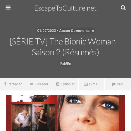
EscapeToCulture.net
01/07/2023 • Aucun Commentaire
[SÉRIE TV] The Bionic Woman –
Saison 2 (résumés)
Fab!en
Partager
Tweeter
Épingler
E-mail
SMS