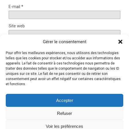
E-mail
*
Site web
Gérer le consentement
Pour offrir les meilleures expériences, nous utilisons des technologies
Ce site utilise Akismet pour réduire les indésirables.
En
telles que les cookies pour stocker et/ou accéder aux informations des
appareils. Le fait de consentir à ces technologies nous permettra de
savoir plus sur la façon dont les données de vos
traiter des données telles que le comportement de navigation ou les ID
commentaires sont traitées
.
uniques sur ce site. Le fait de ne pas consentir ou de retirer son
consentement peut avoir un effet négatif sur certaines caractéristiques
et fonctions.
Retour au début
Accepter
Refuser
Mobile
Bureau
Voir les préférences