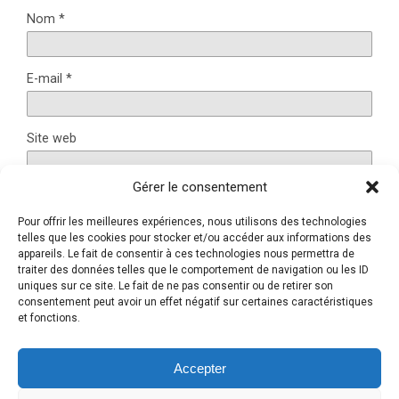
Nom
*
E-mail
*
Site web
Gérer le consentement
Pour offrir les meilleures expériences, nous utilisons des technologies
Ce site utilise Akismet pour réduire les indésirables.
En
telles que les cookies pour stocker et/ou accéder aux informations des
appareils. Le fait de consentir à ces technologies nous permettra de
savoir plus sur la façon dont les données de vos
traiter des données telles que le comportement de navigation ou les ID
commentaires sont traitées
.
uniques sur ce site. Le fait de ne pas consentir ou de retirer son
consentement peut avoir un effet négatif sur certaines caractéristiques
et fonctions.
Retour au début
Accepter