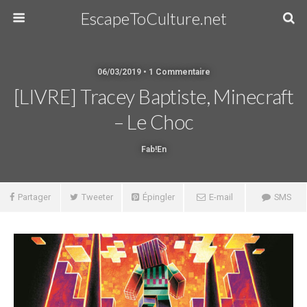
EscapeToCulture.net
06/03/2019 • 1 Commentaire
[LIVRE] Tracey Baptiste, Minecraft
– Le Choc
Fab!en
Partager
Tweeter
Épingler
E-mail
SMS