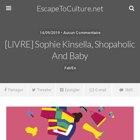
EscapeToCulture.net
14/09/2019 • Aucun Commentaire
[LIVRE] Sophie Kinsella, Shopaholic
And Baby
Fab!en
Partager
Tweeter
Épingler
E-mail
SMS