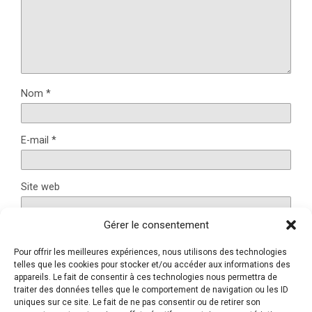
Nom
*
E-mail
*
Site web
Gérer le consentement
Pour offrir les meilleures expériences, nous utilisons des technologies
Ce site utilise Akismet pour réduire les indésirables.
En
telles que les cookies pour stocker et/ou accéder aux informations des
savoir plus sur la façon dont les données de vos
appareils. Le fait de consentir à ces technologies nous permettra de
traiter des données telles que le comportement de navigation ou les ID
commentaires sont traitées
.
uniques sur ce site. Le fait de ne pas consentir ou de retirer son