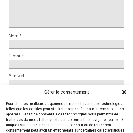
Nom
*
E-mail
*
Site web
Gérer le consentement
Pour offrir les meilleures expériences, nous utilisons des technologies
Ce site utilise Akismet pour réduire les indésirables.
En
telles que les cookies pour stocker et/ou accéder aux informations des
appareils. Le fait de consentir à ces technologies nous permettra de
savoir plus sur la façon dont les données de vos
traiter des données telles que le comportement de navigation ou les ID
commentaires sont traitées
.
uniques sur ce site. Le fait de ne pas consentir ou de retirer son
consentement peut avoir un effet négatif sur certaines caractéristiques