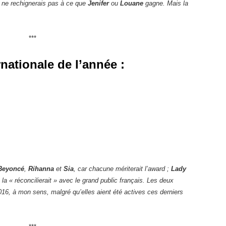
e ne rechignerais pas à ce que
Jenifer
ou
Louane
gagne. Mais la
***
rnationale de l’année :
Beyoncé
,
Rihanna
et
Sia
, car chacune mériterait l’award ;
Lady
 la « réconcilierait » avec le grand public français. Les deux
2016, à mon sens, malgré qu’elles aient été actives ces derniers