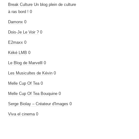
Break Culture
Un blog plein de culture
à ras bord ! 0
Damonx
0
Dois-Je Le Voir ?
0
E2maxx
0
Kéké LMB
0
Le Blog de Marvelll
0
Les Musicultes de Kévin
0
Melle Cup Of Tea
0
Melle Cup Of Tea Bouquine
0
Serge Biolay – Créateur d'Images
0
Viva el cinema
0