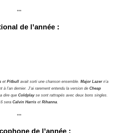
***
ional de l’année :
s
et
Pitbull
avait sorti une chanson ensemble.
Major Lazer
n’a
 à l’an dernier. J’ai rarement entendu la version de
Cheap
va dire que
Coldplay
se sont rattrapés avec deux bons singles.
016 sera
Calvin Harris
et
Rihanna
.
***
ncophone de l’année :