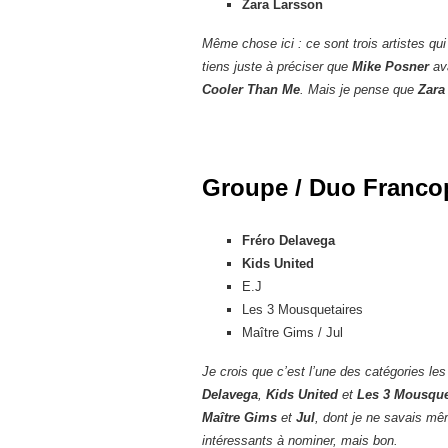
Zara Larsson
Même chose ici : ce sont trois artistes qu
tiens juste à préciser que
Mike Posner
ava
Cooler Than Me
. Mais je pense que
Zara
Groupe / Duo Francop
Fréro Delavega
Kids United
E.J
Les 3 Mousquetaires
Maître Gims / Jul
Je crois que c’est l’une des catégories le
Delavega
,
Kids United
et
Les 3 Mousque
Maître Gims
et
Jul
, dont je ne savais mêm
intéressants à nominer, mais bon.