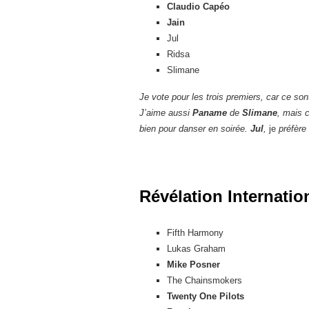
Claudio Capéo
Jain
Jul
Ridsa
Slimane
Je vote pour les trois premiers, car ce son
J’aime aussi
Paname
de
Slimane
, mais 
bien pour danser en soirée.
Jul
,
je
préfère 
Révélation Internatio
Fifth Harmony
Lukas Graham
Mike Posner
The Chainsmokers
Twenty One Pilots