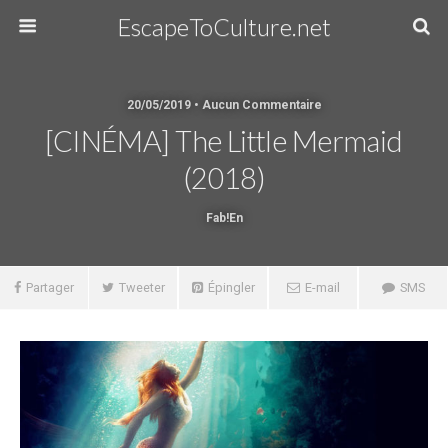
EscapeToCulture.net
20/05/2019 • Aucun Commentaire
[CINÉMA] The Little Mermaid
(2018)
Fab!en
Partager
Tweeter
Épingler
E-mail
SMS