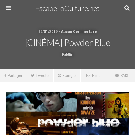
EscapeToCulture.net
19/01/2019 • Aucun Commentaire
[CINÉMA] Powder Blue
Fab!en
Partager
Tweeter
Épingler
E-mail
SMS