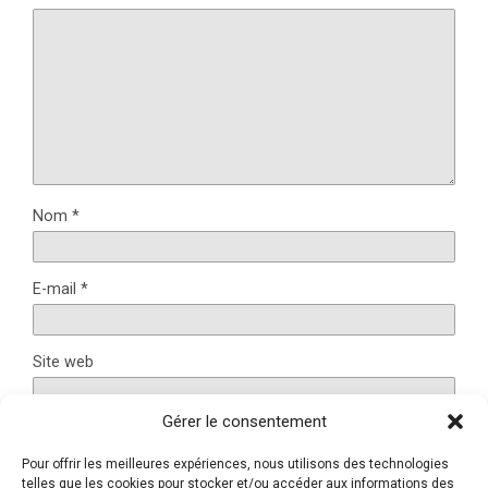
Nom
*
E-mail
*
Site web
Gérer le consentement
Pour offrir les meilleures expériences, nous utilisons des technologies
Ce site utilise Akismet pour réduire les indésirables.
En
telles que les cookies pour stocker et/ou accéder aux informations des