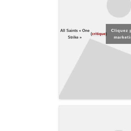
Cliquez 
All Saints « One
(
critique
)
marketi
Strike »