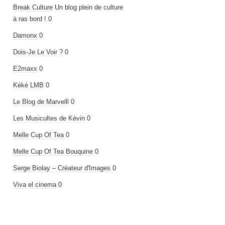
Break Culture
Un blog plein de culture
à ras bord ! 0
Damonx
0
Dois-Je Le Voir ?
0
E2maxx
0
Kéké LMB
0
Le Blog de Marvelll
0
Les Musicultes de Kévin
0
Melle Cup Of Tea
0
Melle Cup Of Tea Bouquine
0
Serge Biolay – Créateur d'Images
0
Viva el cinema
0