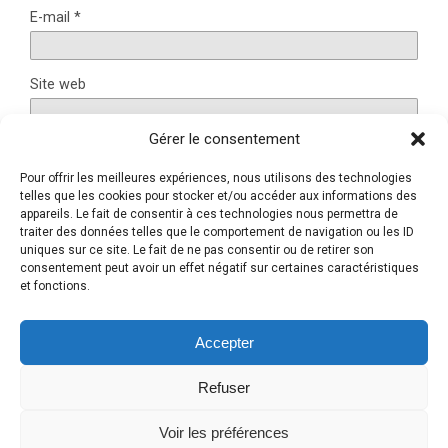
E-mail
*
Site web
Gérer le consentement
Pour offrir les meilleures expériences, nous utilisons des technologies
Ce site utilise Akismet pour réduire les indésirables.
En
telles que les cookies pour stocker et/ou accéder aux informations des
appareils. Le fait de consentir à ces technologies nous permettra de
savoir plus sur la façon dont les données de vos
traiter des données telles que le comportement de navigation ou les ID
commentaires sont traitées
.
uniques sur ce site. Le fait de ne pas consentir ou de retirer son
consentement peut avoir un effet négatif sur certaines caractéristiques
et fonctions.
Retour au début
Accepter
Refuser
Mobile
Bureau
Voir les préférences