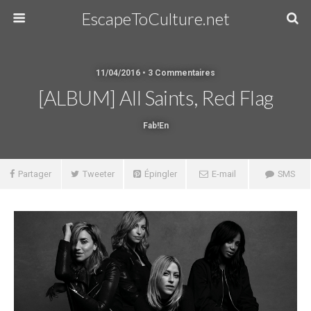
EscapeToCulture.net
11/04/2016 • 3 Commentaires
[ALBUM] All Saints, Red Flag
Fab!en
Partager
Tweeter
Épingler
E-mail
SMS