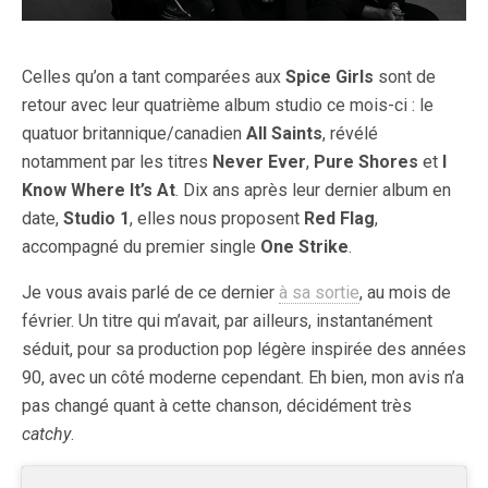
Celles qu’on a tant comparées aux
Spice Girls
sont de
retour avec leur quatrième album studio ce mois-ci : le
quatuor britannique/canadien
All Saints
, révélé
notamment par les titres
Never Ever
,
Pure Shores
et
I
Know Where It’s At
. Dix ans après leur dernier album en
date,
Studio 1
, elles nous proposent
Red Flag
,
accompagné du premier single
One Strike
.
Je vous avais parlé de ce dernier
à sa sortie
, au mois de
février. Un titre qui m’avait, par ailleurs, instantanément
séduit, pour sa production pop légère inspirée des années
90, avec un côté moderne cependant. Eh bien, mon avis n’a
pas changé quant à cette chanson, décidément très
catchy
.