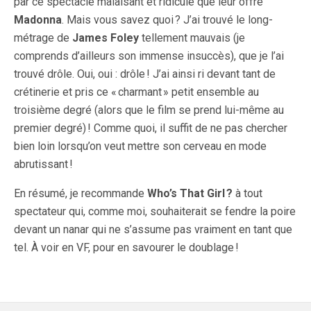
par ce spectacle malaisant et ridicule que leur offre
Madonna
. Mais vous savez quoi ? J’ai trouvé le long-
métrage de
James Foley
tellement mauvais (je
comprends d’ailleurs son immense insuccès), que je l’ai
trouvé drôle. Oui, oui : drôle ! J’ai ainsi ri devant tant de
crétinerie et pris ce « charmant » petit ensemble au
troisième degré (alors que le film se prend lui-même au
premier degré) ! Comme quoi, il suffit de ne pas chercher
bien loin lorsqu’on veut mettre son cerveau en mode
abrutissant !
En résumé, je recommande
Who’s That Girl
?
à tout
spectateur qui, comme moi, souhaiterait se fendre la poire
devant un nanar qui ne s’assume pas vraiment en tant que
tel. À voir en VF, pour en savourer le doublage !