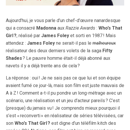
Aujourd’hui, je vous parle d’un chef-d’œuvre nanardesque
qui a consacré
Madonna
aux
Razzie Awards
:
Who’s That
Girl
?
, réalisé par
James Foley
et sorti en 1987 ! Mais
attendez :
James Foley
ne serait-il pas le
malheureux
réalisateur des deux derniers volets de la saga
Fifty
Shades
? Le pauvre homme était-il déjà abonné aux
navets il y a déjà trente ans de cela ?
La réponse : oui ! Je ne sais pas ce que lui et son équipe
avaient fumé ce jour-là, mais son film est juste mauvais de
A à Z ! Comment a-t-il pu pondre un long-métrage avec un
scénario, une réalisation et un jeu d’acteur pareils ? C’est
(presque) du jamais vu ! Je comprends mieux pourquoi il
s’est « reconverti » en réalisateur de séries télévisées, car
son
Who’s That Girl
?
est digne d’un téléfilm kitch des