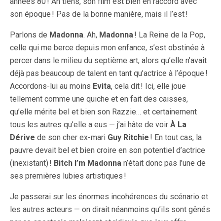
années 80 ! Ah tiens, son film est bien en raccord avec
son époque ! Pas de la bonne manière, mais il l’est !
Parlons de
Madonna
. Ah,
Madonna
! La Reine de la Pop,
celle qui me berce depuis mon enfance, s’est obstinée à
percer dans le milieu du septième art, alors qu’elle n’avait
déjà pas beaucoup de talent en tant qu’actrice à l’époque !
Accordons-lui au moins
Evita
, cela dit ! Ici, elle joue
tellement comme une quiche et en fait des caisses,
qu’elle mérite bel et bien son Razzie… et certainement
tous les autres qu’elle a eus — j’ai hâte de voir
À La
Dérive
de son cher ex-mari
Guy Ritchie
! En tout cas, la
pauvre devait bel et bien croire en son potentiel d’actrice
(inexistant) !
Bitch I’m Madonna
n’était donc pas l’une de
ses premières lubies artistiques !
Je passerai sur les énormes incohérences du scénario et
les autres acteurs — on dirait néanmoins qu’ils sont gênés