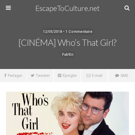
EscapeToCulture.net
12/05/2018 • 1 Commentaire
[CINÉMA] Who’s That Girl?
Fab!en
Partager
Tweeter
Épingler
E-mail
SMS