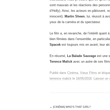
sont mauvais et les réactions des personna
d’Holly). Ainsi, les acteurs en pâtissent,
innocent).
Martin Sheen
, lui, réussit à av
yeux de la caméra et du spectateur.
Le film a, en revanche, de l’intérêt quant
bien filmées dans l’ensemble, en particuli
Spacek
est toujours mis en avant, leur alch
En résumé,
La Balade Sauvage
est une s
Terence Malick
avec un autre de ses films
Publié dans
Cinéma
,
Vieux Films
et étiqu
terrence malick
le
16/05/2018
.
Laisser un
←
[CINÉMA] WHO’S THAT GIRL?