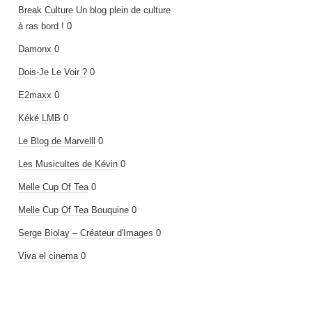
Break Culture
Un blog plein de culture
à ras bord ! 0
Damonx
0
Dois-Je Le Voir ?
0
E2maxx
0
Kéké LMB
0
Le Blog de Marvelll
0
Les Musicultes de Kévin
0
Melle Cup Of Tea
0
Melle Cup Of Tea Bouquine
0
Serge Biolay – Créateur d'Images
0
Viva el cinema
0