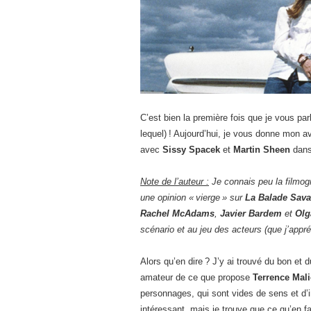
C’est bien la première fois que je vous par
lequel) ! Aujourd’hui, je vous donne mon a
avec
Sissy Spacek
et
Martin Sheen
dans 
Note de l’auteur :
Je connais peu la filmog
une opinion «
vierge
» sur
La Balade Sav
Rachel McAdams
,
Javier Bardem
et
Olg
scénario et au jeu des acteurs (que j’appréc
Alors qu’en dire ? J’y ai trouvé du bon et
amateur de ce que propose
Terrence Mal
personnages, qui sont vides de sens et d’int
intéressant, mais je trouve que ce qu’en fa