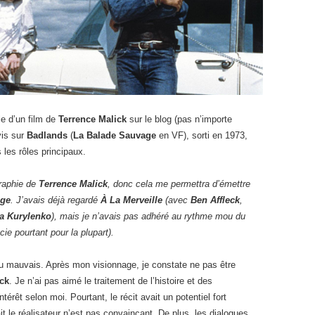
le d’un film de
Terrence Malick
sur le blog (pas n’importe
vis sur
Badlands
(
La Balade Sauvage
en VF), sorti en 1973,
les rôles principaux.
raphie de
Terrence Malick
, donc cela me permettra d’émettre
age
. J’avais déjà regardé
À La Merveille
(avec
Ben Affleck
,
a Kurylenko
), mais je n’avais pas adhéré au rythme mou du
ie pourtant pour la plupart).
 du mauvais. Après mon visionnage, je constate ne pas être
ick
. Je n’ai pas aimé le traitement de l’histoire et des
érêt selon moi. Pourtant, le récit avait un potentiel fort
it le réalisateur n’est pas convaincant. De plus, les dialogues