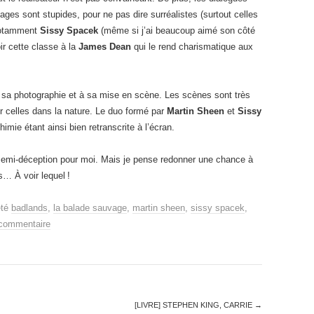
ges sont stupides, pour ne pas dire surréalistes (surtout celles
 notamment
Sissy Spacek
(même si j’ai beaucoup aimé son côté
oir cette classe à la
James Dean
qui le rend charismatique aux
 à sa photographie et à sa mise en scène. Les scènes sont très
er celles dans la nature. Le duo formé par
Martin Sheen
et
Sissy
imie étant ainsi bien retranscrite à l’écran.
emi-déception pour moi. Mais je pense redonner une chance à
… À voir lequel !
eté
badlands
,
la balade sauvage
,
martin sheen
,
sissy spacek
,
 commentaire
[LIVRE] STEPHEN KING, CARRIE
→