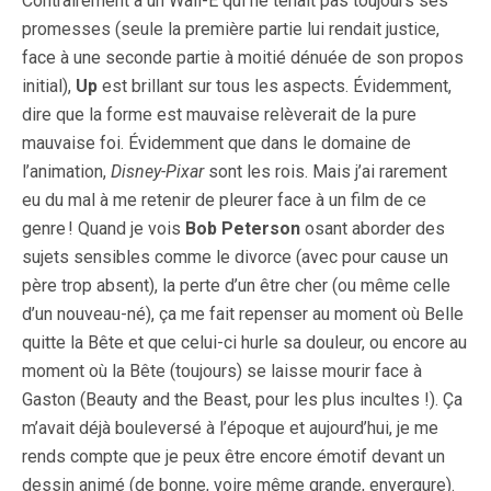
Contrairement à un Wall-E qui ne tenait pas toujours ses
promesses (seule la première partie lui rendait justice,
face à une seconde partie à moitié dénuée de son propos
initial),
Up
est brillant sur tous les aspects. Évidemment,
dire que la forme est mauvaise relèverait de la pure
mauvaise foi. Évidemment que dans le domaine de
l’animation,
Disney-Pixar
sont les rois. Mais j’ai rarement
eu du mal à me retenir de pleurer face à un film de ce
genre ! Quand je vois
Bob Peterson
osant aborder des
sujets sensibles comme le divorce (avec pour cause un
père trop absent), la perte d’un être cher (ou même celle
d’un nouveau-né), ça me fait repenser au moment où Belle
quitte la Bête et que celui-ci hurle sa douleur, ou encore au
moment où la Bête (toujours) se laisse mourir face à
Gaston (Beauty and the Beast, pour les plus incultes !). Ça
m’avait déjà bouleversé à l’époque et aujourd’hui, je me
rends compte que je peux être encore émotif devant un
dessin animé (de bonne, voire même grande, envergure).