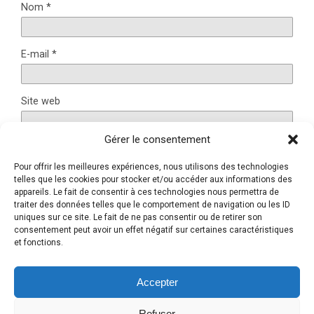
Nom
*
E-mail
*
Site web
Gérer le consentement
Pour offrir les meilleures expériences, nous utilisons des technologies
Ce site utilise Akismet pour réduire les indésirables.
En
telles que les cookies pour stocker et/ou accéder aux informations des
savoir plus sur la façon dont les données de vos
appareils. Le fait de consentir à ces technologies nous permettra de
traiter des données telles que le comportement de navigation ou les ID
commentaires sont traitées
.
uniques sur ce site. Le fait de ne pas consentir ou de retirer son
consentement peut avoir un effet négatif sur certaines caractéristiques
et fonctions.
Retour au début
Accepter
Refuser