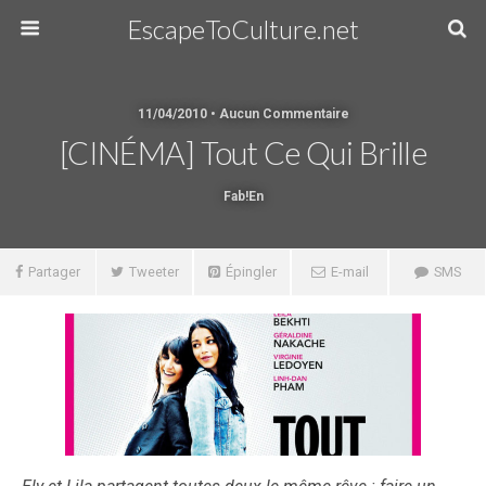
EscapeToCulture.net
11/04/2010 • Aucun Commentaire
[CINÉMA] Tout Ce Qui Brille
Fab!en
Partager
Tweeter
Épingler
E-mail
SMS