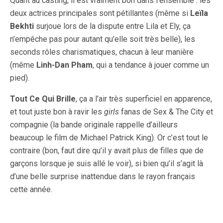
Quant au casting, il est vraiment bon dans l’ensemble : les
deux actrices principales sont pétillantes (même si
Leïla
Bekhti
surjoue lors de la dispute entre Lila et Ely, ça
n’empêche pas pour autant qu’elle soit très belle), les
seconds rôles charismatiques, chacun à leur manière
(même
Linh-Dan Pham
, qui a tendance à jouer comme un
pied).
Tout Ce Qui Brille
, ça a l’air très superficiel en apparence,
et tout juste bon à ravir les
girls
fanas de Sex & The City et
compagnie (la bande originale rappelle d’ailleurs
beaucoup le film de Michael Patrick King). Or c’est tout le
contraire (bon, faut dire qu’il y avait plus de filles que de
garçons lorsque je suis allé le voir), si bien qu’il s’agit là
d’une belle surprise inattendue dans le rayon français
cette année.