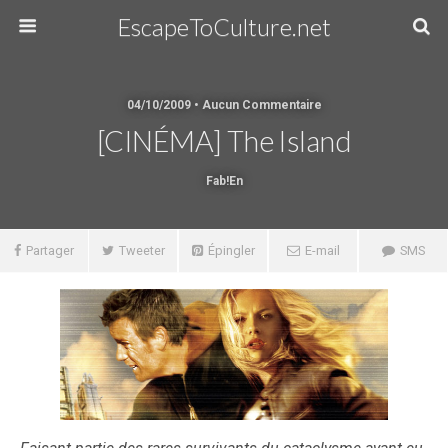
EscapeToCulture.net
04/10/2009 • Aucun Commentaire
[CINÉMA] The Island
Fab!en
Partager
Tweeter
Épingler
E-mail
SMS