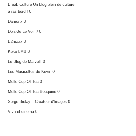
Break Culture
Un blog plein de culture
à ras bord ! 0
Damonx
0
Dois-Je Le Voir ?
0
E2maxx
0
Kéké LMB
0
Le Blog de Marvelll
0
Les Musicultes de Kévin
0
Melle Cup Of Tea
0
Melle Cup Of Tea Bouquine
0
Serge Biolay – Créateur d'Images
0
Viva el cinema
0