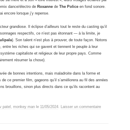
remix dance/électro de
Roxanne
de
The Police
en fond sonore.
 ai encore lorsque j’y repense.
eur grandiose. Il éclipse d’ailleurs tout le reste du casting qu’il
ersonnages respectifs, ce n’est pas étonnant — à la limite, je
ulipala
). Son talent n’est plus à prouver, de toute façon. Notons
e, entre les riches qui se gavent et tiennent le peuple à leur
 système capitaliste et religieux de leur propre pays. Comme
lgairement résumer la chose).
ée de bonnes intentions, mais maladroite dans la forme et
s de ce premier film, gageons qu’il s’améliorera au fil des années
 brouillons, sinon plus directs dans ce qu’ils racontent au
v patel
,
monkey man
le
11/05/2024
.
Laisser un commentaire