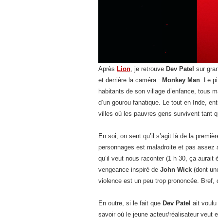
Après
Lion
, je retrouve
Dev Patel
sur gra
et
derrière la caméra :
Monkey Man
. Le p
habitants de son village d’enfance, tous m
d’un gourou fanatique. Le tout en Inde, en
villes où les pauvres gens survivent tant q
En soi, on sent qu’il s’agit là de la premiè
personnages est maladroite et pas assez a
qu’il veut nous raconter (1 h 30, ça aurait 
vengeance inspiré de
John Wick
(dont une
violence est un peu trop prononcée. Bref, 
En outre, si le fait que
Dev Patel
ait voulu 
savoir où le jeune acteur/réalisateur veut 