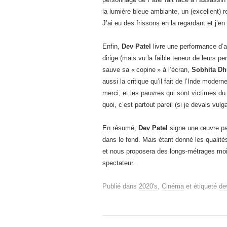
la lumière bleue ambiante, un (excellent) 
J’ai eu des frissons en la regardant et j’en
Enfin,
Dev Patel
livre une performance d’act
dirige (mais vu la faible teneur de leurs p
sauve sa « copine » à l’écran,
Sobhita Dh
aussi la critique qu’il fait de l’Inde modern
merci, et les pauvres qui sont victimes du
quoi, c’est partout pareil (si je devais vu
En résumé,
Dev Patel
signe une œuvre pav
dans le fond. Mais étant donné les qualité
et nous proposera des longs-métrages moins
spectateur.
Publié dans
2020's
,
Cinéma
et étiqueté
de