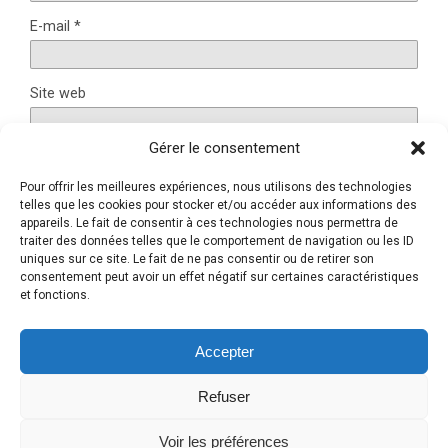
E-mail
*
Site web
Gérer le consentement
Pour offrir les meilleures expériences, nous utilisons des technologies
Ce site utilise Akismet pour réduire les indésirables.
En
telles que les cookies pour stocker et/ou accéder aux informations des
savoir plus sur la façon dont les données de vos
appareils. Le fait de consentir à ces technologies nous permettra de
traiter des données telles que le comportement de navigation ou les ID
commentaires sont traitées
.
uniques sur ce site. Le fait de ne pas consentir ou de retirer son
consentement peut avoir un effet négatif sur certaines caractéristiques
et fonctions.
Retour au début
Accepter
Refuser
Mobile
Bureau
Voir les préférences