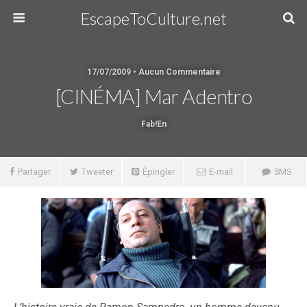
EscapeToCulture.net
17/07/2009 • Aucun Commentaire
[CINÉMA] Mar Adentro
Fab!en
Partager
Tweeter
Épingler
E-mail
SMS