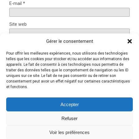
E-mail
*
Site web
Gérer le consentement
Pour offrir les meilleures expériences, nous utilisons des technologies
Ce site utilise Akismet pour réduire les indésirables.
En
telles que les cookies pour stocker et/ou accéder aux informations des
savoir plus sur la façon dont les données de vos
appareils. Le fait de consentir à ces technologies nous permettra de
traiter des données telles que le comportement de navigation ou les ID
commentaires sont traitées
.
uniques sur ce site. Le fait de ne pas consentir ou de retirer son
consentement peut avoir un effet négatif sur certaines caractéristiques
et fonctions.
Retour au début
Accepter
Refuser
Mobile
Bureau
Voir les préférences