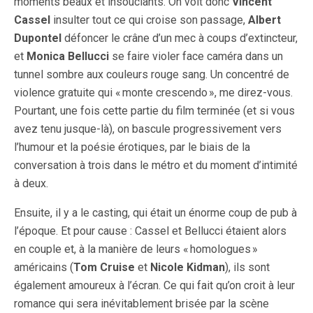
moments beaux et insouciants. On voit donc
Vincent
Cassel
insulter tout ce qui croise son passage,
Albert
Dupontel
défoncer le crâne d’un mec à coups d’extincteur,
et
Monica Bellucci
se faire violer face caméra dans un
tunnel sombre aux couleurs rouge sang. Un concentré de
violence gratuite qui « monte crescendo », me direz-vous.
Pourtant, une fois cette partie du film terminée (et si vous
avez tenu jusque-là), on bascule progressivement vers
l’humour et la poésie érotiques, par le biais de la
conversation à trois dans le métro et du moment d’intimité
à deux.
Ensuite, il y a le casting, qui était un énorme coup de pub à
l’époque. Et pour cause : Cassel et Bellucci étaient alors
en couple et, à la manière de leurs « homologues »
américains (
Tom Cruise
et
Nicole Kidman
), ils sont
également amoureux à l’écran. Ce qui fait qu’on croit à leur
romance qui sera inévitablement brisée par la scène