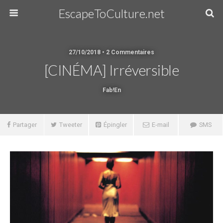
EscapeToCulture.net
27/10/2018 • 2 Commentaires
[CINÉMA] Irréversible
Fab!en
Partager
Tweeter
Épingler
E-mail
SMS