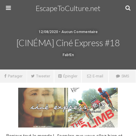
EscapeToCulture.net
12/08/2020 • Aucun Commentaire
[CINÉMA] Ciné Express #18
Fab!en
Partager
Tweeter
Épingler
E-mail
SMS