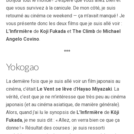
Bonjour tout le monde ! J’espère que vous allez bien et
que vous survivez à la canicule. De mon côté, je suis
retourné au cinéma ce weekend — ça m’avait manqué ! Je
vous présente donc les deux films que je suis allé voir :
L’Infirmière
de
Koji Fukada
et
The Climb
de
Michael
Angelo Covino
.
***
Yokogao
La dernière fois que je suis allé voir un film japonais au
cinéma, c’était
Le Vent se lève
d’
Hayao Miyazaki
. La
vérité, c’est que je ne m’intéresse que très peu au cinéma
japonais (et au cinéma asiatique, de manière générale).
Alors, quand j’ai lu le synopsis de
L’Infirmière
de
Kôji
Fukada
, je me suis dit : « Allez, on verra bien ce que ça
donne ! » Résultat des courses : je suis ressorti