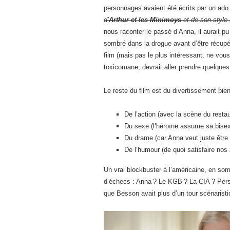
personnages avaient été écrits par un ado
d’
Arthur et les Minimoys
et de son style
nous raconter le passé d’Anna, il aurait pu 
sombré dans la drogue avant d’être récupér
film (mais pas le plus intéressant, ne vou
toxicomane, devrait aller prendre quelques
Le reste du film est du divertissement bie
De l’action (avec la scène du resta
Du sexe (l’héroïne assume sa bisexua
Du drame (car Anna veut juste être l
De l’humour (de quoi satisfaire no
Un vrai blockbuster à l’américaine, en som
d’échecs : Anna ? Le KGB ? La CIA ? Pers
que Besson avait plus d’un tour scénarist