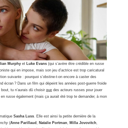
llian Murphy
et
Luke Evans
(qui s’avère être crédible en russe
niste qui en impose, mais son jeu d’actrice est trop caricatural
ion suivante : pourquoi s’obstine-t-on encore à caster des
d écran ? Dans un film qui dépeint les années post-guerre froide
u bout, tu n’aurais dû choisir
que
des acteurs russes pour jouer
r en russe également (mais ça aurait été trop te demander, à mon
ismatique
Sasha Luss
. Elle est ainsi la petite dernière de la
enchy
(
Anne Parillaud
,
Natalie Portman
,
Milla Jovovitch
,