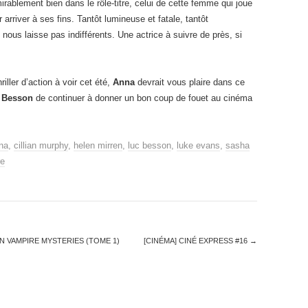
irablement bien dans le rôle-titre, celui de cette femme qui joue
arriver à ses fins. Tantôt lumineuse et fatale, tantôt
nous laisse pas indifférents. Une actrice à suivre de près, si
ller d’action à voir cet été,
Anna
devrait vous plaire dans ce
 Besson
de continuer à donner un bon coup de fouet au cinéma
na
,
cillian murphy
,
helen mirren
,
luc besson
,
luke evans
,
sasha
re
N VAMPIRE MYSTERIES (TOME 1)
[CINÉMA] CINÉ EXPRESS #16
→