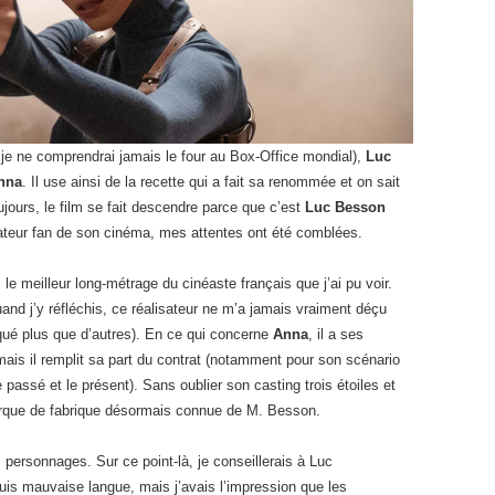
je ne comprendrai jamais le four au Box-Office mondial),
Luc
nna
. Il use ainsi de la recette qui a fait sa renommée et on sait
ujours, le film se fait descendre parce que c’est
Luc Besson
tateur fan de son cinéma, mes attentes ont été comblées.
 le meilleur long-métrage du cinéaste français que j’ai pu voir.
quand j’y réfléchis, ce réalisateur ne m’a jamais vraiment déçu
qué plus que d’autres). En ce qui concerne
Anna
, il a ses
 mais il remplit sa part du contrat (notamment pour son scénario
le passé et le présent). Sans oublier son casting trois étoiles et
marque de fabrique désormais connue de M. Besson.
 personnages. Sur ce point-là, je conseillerais à Luc
uis mauvaise langue, mais j’avais l’impression que les