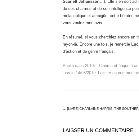
Scarlett Johansson
…). Elle s’en sort adm
de ses charmes et de son intelligence pour 
mélancolique et ambigüe, cette héroïne ne 
vous voulez mon avis.
En résumé, si vous cherchiez encore un thri
rayon-là. Encore une fois, je remercie
Luc
d’action et de genre français.
Publié dans
2010's
,
Cinéma
et étiqueté
an
luss
le
14/08/2019
.
Laisser un commentai
←
[LIVRE] CHARLAINE HARRIS, THE SOUTHER
LAISSER UN COMMENTAIRE