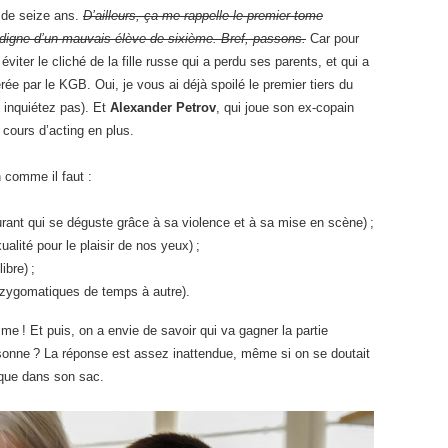
 de seize ans.
D’ailleurs, ça me rappelle le premier tome
 digne d’un mauvais élève de sixième. Bref, passons.
Car pour
éviter le cliché de la fille russe qui a perdu ses parents, et qui a
ée par le KGB. Oui, je vous ai déjà spoilé le premier tiers du
s inquiétez pas). Et
Alexander Petrov
, qui joue son ex-copain
 cours d’acting en plus.
n comme il faut :
urant qui se déguste grâce à sa violence et à sa mise en scène) ;
lité pour le plaisir de nos yeux) ;
ibre) ;
s zygomatiques de temps à autre).
me ! Et puis, on a envie de savoir qui va gagner la partie
onne ? La réponse est assez inattendue, même si on se doutait
ique dans son sac.