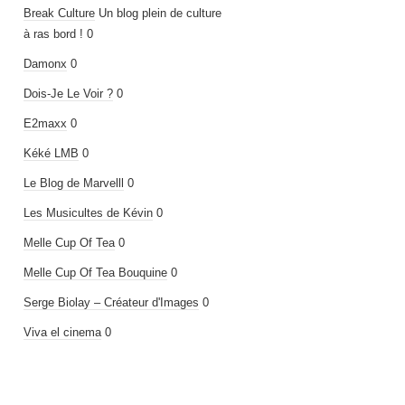
Break Culture
Un blog plein de culture
à ras bord ! 0
Damonx
0
Dois-Je Le Voir ?
0
E2maxx
0
Kéké LMB
0
Le Blog de Marvelll
0
Les Musicultes de Kévin
0
Melle Cup Of Tea
0
Melle Cup Of Tea Bouquine
0
Serge Biolay – Créateur d'Images
0
Viva el cinema
0