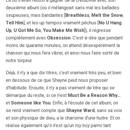
Là où il avait réussi à gagner de la crédibilité avec son
deuxième album (où il mélangeait sans mal les ballades
sirupeuses, mais bandantes [
Breathless
,
Melt the Snow
,
Tell Him
], et les up-tempos vraiment pêchus [
No U Hang
Up
,
U Got Me So
,
You Make Me Wish
]), il régresse
complètement avec
Obsession
. C’est-à-dire que pendant
moins de quarante minutes, on attend désespérément la
chanson qui nous fera vibrer, et ainsi nous faire sortir de
notre torpeur.
Déjà, il n’y a que dix titres, c’est vraiment très peu, et bien
en dessous de ce que Shayne peut nous proposer
d’habitude. Ensuite, il n’y a pas vraiment de titre qui se
démarque du reste, si ce n’est
Must Be a Reason Why…
et
Someone like You
. Enfin, à l’écoute de cet album, on
se rend vraiment compte que
Shayne Ward
, sans sa voix
et son physique de dieu, a le charisme d’une huitre. Et on
réalise également qu’il n’est qu’un
toy boy
parmi tant