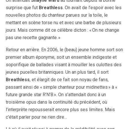
On attendait
Shayne Ward
au tournant depuis la bonne
surprise que fut
Breathless
. On avait de l’espoir avec les
nouvelles photos du chanteur parues sur la toile, le
mettant en scène torse nu et avec une barbe de plusieurs
jours. Mais comme dit ce célèbre dicton : « On ne change
pas une recette gagnante. »
Retour en arrière. En 2006, le (beau) jeune homme sort son
premier album éponyme, soit un ensemble indigeste et
soporifique de ballades visant à mouiller les culottes des
jeunes pucelles britanniques. Un an plus tard, il sort
Breathless
, et élargit de ce fait son noyau de fans,
passant ainsi de « simple chanteur pour midinettes » à «
future grande star R’N’B ». On s’attendait donc à un
troisième opus dans la continuité du précédent, où
l’interprète repousserait encore plus ses limites. Mais
c’était parler pour ne rien dire…