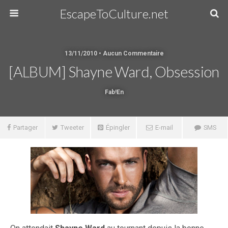
EscapeToCulture.net
13/11/2010 • Aucun Commentaire
[ALBUM] Shayne Ward, Obsession
Fab!en
Partager
Tweeter
Épingler
E-mail
SMS