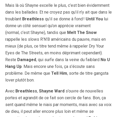
Mais là où Shayne excelle le plus, c’est bien évidemment
dans les ballades. Et ne croyez pas qu’il n’y ait que dans le
troublant
Breathless
qu’il se donne à fond !
Until You
lui
donne un côté sensuel qu’on apprécie vraiment
(normal, c’est Shayne), tandis que
Melt The Snow
rappelle les slows R’N’B américains du pauvre, mais en
mieux (de plus, ce titre tend même à rappeler Dry Your
Eyes de The Streets, en moins déprimant cependant).
Reste
Damaged
, qui surfe dans la veine du faiblard
No U
Hang Up
. Mais encore une fois, ça s’écoute sans
problème. De même que
Tell Him
, sorte de titre gangsta
lover plutôt bon.
Avec
Breathless
,
Shayne Ward
s’ouvre de nouvelles
portes et agrandit de ce fait son cercle de fans. Bon, ça
sent quand même le niais par moments, mais avec sa voix
de dieu, il peut aller encore plus loin et même se