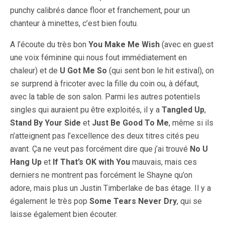
punchy calibrés dance floor et franchement, pour un
chanteur à minettes, c’est bien foutu.
A l’écoute du très bon
You Make Me Wish
(avec en guest
une voix féminine qui nous fout immédiatement en
chaleur) et de
U Got Me So
(qui sent bon le hit estival), on
se surprend à fricoter avec la fille du coin ou, à défaut,
avec la table de son salon. Parmi les autres potentiels
singles qui auraient pu être exploités, il y a
Tangled Up
,
Stand By Your Side
et
Just Be Good To Me
, même si ils
n’atteignent pas l’excellence des deux titres cités peu
avant. Ça ne veut pas forcément dire que j’ai trouvé
No U
Hang Up
et
If That’s OK with You
mauvais, mais ces
derniers ne montrent pas forcément le Shayne qu’on
adore, mais plus un Justin Timberlake de bas étage. Il y a
également le très pop
Some Tears Never Dry
, qui se
laisse également bien écouter.