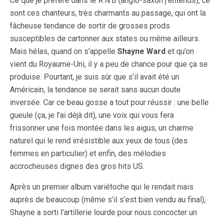
Ce que je préfère dans le R’N’B (anglo-saxon j’entends), ce
sont ces chanteurs, très charmants au passage, qui ont la
fâcheuse tendance de sortir de grosses prods
susceptibles de cartonner aux states ou même ailleurs.
Mais hélas, quand on s’appelle
Shayne Ward
et qu’on
vient du Royaume-Uni, il y a peu de chance pour que ça se
produise. Pourtant, je suis sûr que s’il avait été un
Américain, la tendance se serait sans aucun doute
inversée. Car ce beau gosse a tout pour réussir : une belle
gueule (ça, je l’ai déjà dit), une voix qui vous fera
frissonner une fois montée dans les aigus, un charme
naturel qui le rend irrésistible aux yeux de tous (des
femmes en particulier) et enfin, des mélodies
accrocheuses dignes des gros hits US.
Après un premier album variétoche qui le rendait niais
auprès de beaucoup (même s’il s’est bien vendu au final),
Shayne a sorti l’artillerie lourde pour nous concocter un