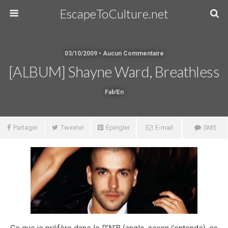
EscapeToCulture.net
03/10/2009 • Aucun Commentaire
[ALBUM] Shayne Ward, Breathless
Fab!en
Partager
Tweeter
Épingler
E-mail
SMS