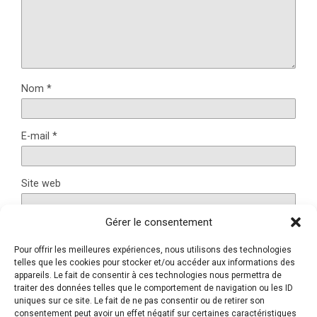
Nom
*
E-mail
*
Site web
Gérer le consentement
Pour offrir les meilleures expériences, nous utilisons des technologies
Ce site utilise Akismet pour réduire les indésirables.
En
telles que les cookies pour stocker et/ou accéder aux informations des
savoir plus sur la façon dont les données de vos
appareils. Le fait de consentir à ces technologies nous permettra de
traiter des données telles que le comportement de navigation ou les ID
commentaires sont traitées
.
uniques sur ce site. Le fait de ne pas consentir ou de retirer son
consentement peut avoir un effet négatif sur certaines caractéristiques