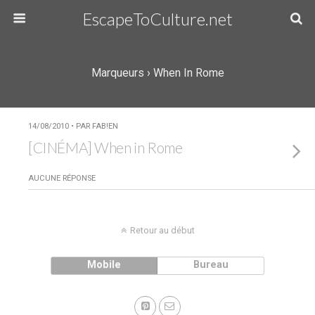
EscapeToCulture.net
Marqueurs › When In Rome
14/08/2010 • PAR FAB!EN
[CINÉMA] When in Rome
AUCUNE RÉPONSE
Retour au début
Mobile
Bureau