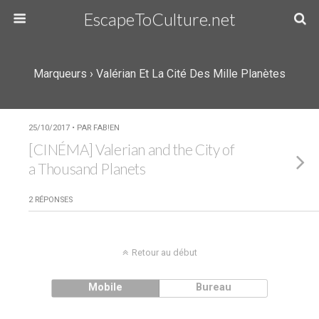
EscapeToCulture.net
Marqueurs › Valérian Et La Cité Des Mille Planètes
25/10/2017 • PAR FAB!EN
[CINÉMA] Valerian and the City of
a Thousand Planets
2 RÉPONSES
Retour au début
Mobile
Bureau