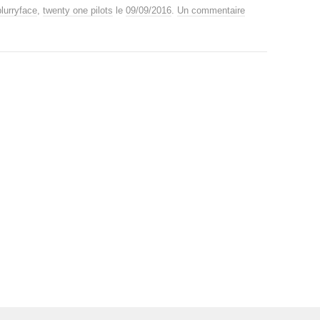
blurryface
,
twenty one pilots
le
09/09/2016
.
Un commentaire