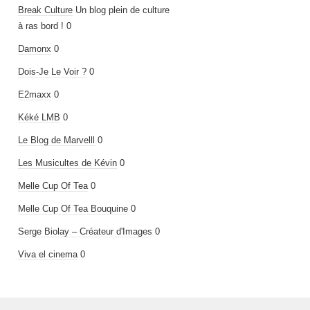
Break Culture
Un blog plein de culture
à ras bord ! 0
Damonx
0
Dois-Je Le Voir ?
0
E2maxx
0
Kéké LMB
0
Le Blog de Marvelll
0
Les Musicultes de Kévin
0
Melle Cup Of Tea
0
Melle Cup Of Tea Bouquine
0
Serge Biolay – Créateur d'Images
0
Viva el cinema
0