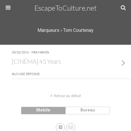
EscapeToCulture.net
Marqueurs › Tom Courtenay
29/02/2016 • PAR FAB!EN
[CINÉMA] 45 Years
AUCUNE RÉPONSE
Retour au début
Mobile
Bureau